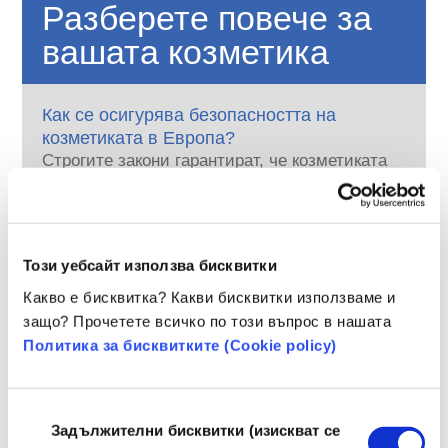
Разберете повече за
вашата козметика
Как се осигурява безопасността на
козметиката в Европа?
Строгите закони гарантират, че козметиката
и продуктите за лична хигиена, продавани
в Европейския съюз, са безопасни за
употреба от хората. Компаниите,
прочетете повече
националните и европейските регулаторни
Какво трябва да знам за ендокринните
Този уебсайт използва бисквитки
органи споделят отговорността при
разрушители?
осигуряванете на безопасността на
Какво е бисквитка? Какви бисквитки използваме и
За някои съставки, използвани в
козметичните продукти.
защо? Прочетете всичко по този въпрос в нашата
козметичните продукти, се твърди, че са
Политика за бисквитките (Сookie policy)
„ендокринни разрушители“, защото имат
потенциала да имитират някои от
прочетете повече
свойствата на нашите хормони. Само
Тествана ли е козметиката върху
защото нещо има потенциала да имитира
Избор
животни? Не!
Задължителни бисквитки (изискват се
хормон, не означава, че ще наруши нашата
на