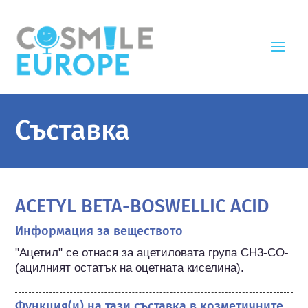
Съставка
ACETYL BETA-BOSWELLIC ACID
Информация за веществото
"Ацетил" се отнася за ацетиловата група CH3-CO- 
(ацилният остатък на оцетната киселина).
Функция(и) на тази съставка в козметичните