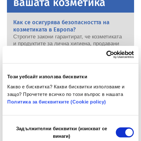
вашата козметика
Как се осигурява безопасността на
козметиката в Европа?
Строгите закони гарантират, че козметиката
и продуктите за лична хигиена, продавани
в Европейския съюз, са безопасни за
употреба от хората. Компаниите,
прочетете повече
националните и европейските регулаторни
Какво трябва да знам за ендокринните
органи споделят отговорността при
разрушители?
Този уебсайт използва бисквитки
осигуряванете на безопасността на
За някои съставки, използвани в
козметичните продукти.
Какво е бисквитка? Какви бисквитки използваме и
козметичните продукти, се твърди, че са
защо? Прочетете всичко по този въпрос в нашата
„ендокринни разрушители“, защото имат
Политика за бисквитките (Сookie policy)
потенциала да имитират някои от
прочетете повече
свойствата на нашите хормони. Само
Тествана ли е козметиката върху
защото нещо има потенциала да имитира
животни? Не!
хормон, не означава, че ще наруши нашата
Избор
В Европейския съюз тестването на
Задължителни бисквитки (изискват се
ендокринна система. Много вещества,
на
козметика върху животни е напълно
винаги)
включително естествени, имитиращи
съгласие