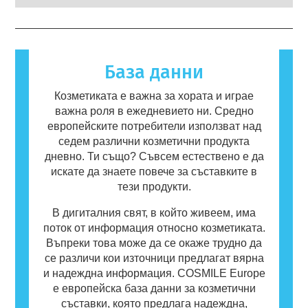
рискове, включително потенциални
на човек реагира на вещества, които са
продукти.
ендокринни смущения.
безвредни за повечето хора. Вещество,
което предизвиква алергична реакция, се
нарича алерген. Козметиката и продуктите
за лична хигиена могат да съдържат
База данни
съставки, които могат да бъдат алергични
за някои хора. Това не означава, че
Козметиката е важна за хората и играе
продуктът не е безопасен за употреба от
важна роля в ежедневието ни. Средно
други потребители.
европейските потребители използват над
седем различни козметични продукта
дневно. Ти също? Съвсем естествено е да
искате да знаете повече за съставките в
тези продукти.
В дигиталния свят, в който живеем, има
поток от информация относно козметиката.
Въпреки това може да се окаже трудно да
се различи кои източници предлагат вярна
и надеждна информация. COSMILE Europe
е европейска база данни за козметични
съставки, която предлага надеждна,