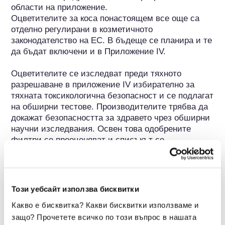
области на приложение.

Оцветителите за коса понастоящем все още са 
отделно регулирани в козметичното 
законодателство на ЕС. В бъдеще се планира и те 
да бъдат включени и в Приложение IV.

Оцветителите се изследват преди тяхното 
разрешаване в приложение IV избирателно за 
тяхната токсикологична безопасност и се подлагат 
на обширни тестове. Производителите трябва да 
докажат безопасността за здравето чрез обширни 
научни изследвания. Освен това одобрените 
филтри се преоценяват и списъкът се 
актуализира съответно в съответствие с новите 
научни открития и в случай на възможни 
аномалии в наблюдението на пазара."
Този уебсайт използва бисквитки
Принадлежи към следните групи вещества
Какво е бисквитка? Какви бисквитки използваме и
защо? Прочетете всичко по този въпрос в нашата
Багрила/пигменти