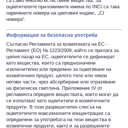
са само няколко естествени вещества. За 
оцветителите приложимите имена по INCI са така 
наречените номера на цветовия индекс, „CI 
номера“.
Информация за безопасна употреба
Съгласно Регламента за козметиката на ЕС - 
Регламент (ЕО) № 1223/2009, който се прилага за 
целия пазар на ЕС, оцветителите се дефинират 
като вещества, които са предназначени 
изключително или предимно за оцветяване на 
козметичния продукт, цялото тяло или някои 
негови части, чрез абсорбиране или отразяване 
на физическа светлина. Приложение IV от 
регламента определя веществата, които могат да 
се използват като оцветители в козметичните 
продукти. В този разрешителен списък на 
оцветителите максималните концентрации са 
определени за употребата на тези вещества в 
козметични продукти, както и за разрешените 