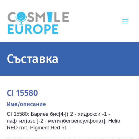
Съставка
CI 15580
Име/описание
CI 15580; Бариев бис[4-[( 2 - хидрокси -1 - 
нафтил)азо ]-2 - метилбензенсулфонат]; Helio 
RED rmt, Pigment Red 51