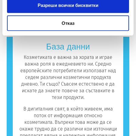
компаниите са задължени по закон да
алергична реакция. Алергична реакция
Разреши всички бисквитки
тестване върху животни за оценка на
извършват, покриват всички потенциални
възниква, когато имунната система на
прочетете повече
безопасността на козметичните съставки и
рискове, включително потенциални
човек реагира на вещества, които са
продукти.
ендокринни смущения.
безвредни за повечето хора. Вещество,
Отказ
което предизвиква алергична реакция, се
нарича алерген. Козметиката и продуктите
за лична хигиена могат да съдържат
База данни
съставки, които могат да бъдат алергични
за някои хора. Това не означава, че
Козметиката е важна за хората и играе
продуктът не е безопасен за употреба от
важна роля в ежедневието ни. Средно
други потребители.
европейските потребители използват над
седем различни козметични продукта
дневно. Ти също? Съвсем естествено е да
искате да знаете повече за съставките в
тези продукти.
В дигиталния свят, в който живеем, има
поток от информация относно
козметиката. Въпреки това може да се
окаже трудно да се различи кои източници
предлагат вярна и надеждна информация.