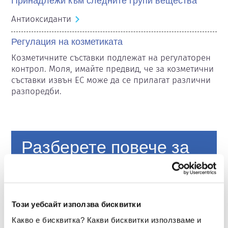
Принадлежи към следните групи вещества
Антиоксиданти
Регулация на козметиката
Козметичните съставки подлежат на регулаторен 
контрол. Моля, имайте предвид, че за козметични 
съставки извън ЕС може да се прилагат различни 
разпоредби.
Разберете повече за
вашата козметика
Как се осигурява безопасността на
Този уебсайт използва бисквитки
козметиката в Европа?
Строгите закони гарантират, че козметиката
Какво е бисквитка? Какви бисквитки използваме и