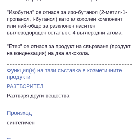
"Изобутил" се отнася за изо-бутанол (2-метил-1-
пропанол, i-бутанол) като алкохолен компонент 
или най-общо за разклонен наситен 
въглеводороден остатък с 4 въглеродни атома.

"Етер" се отнася за продукт на свързване (продукт 
на кондензация) на два алкохола.
Функция(и) на тази съставка в козметичните
продукти
РАЗТВОРИТЕЛ
Разтваря други вещества
Произход
синтетичен