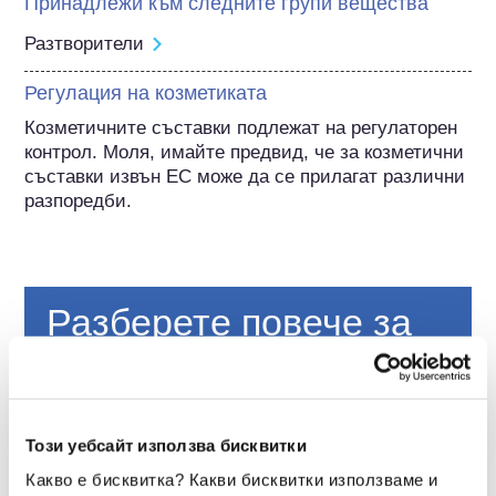
Принадлежи към следните групи вещества
Разтворители
Регулация на козметиката
Козметичните съставки подлежат на регулаторен 
контрол. Моля, имайте предвид, че за козметични 
съставки извън ЕС може да се прилагат различни 
разпоредби.
Разберете повече за
вашата козметика
Как се осигурява безопасността на
Този уебсайт използва бисквитки
козметиката в Европа?
Строгите закони гарантират, че козметиката
Какво е бисквитка? Какви бисквитки използваме и