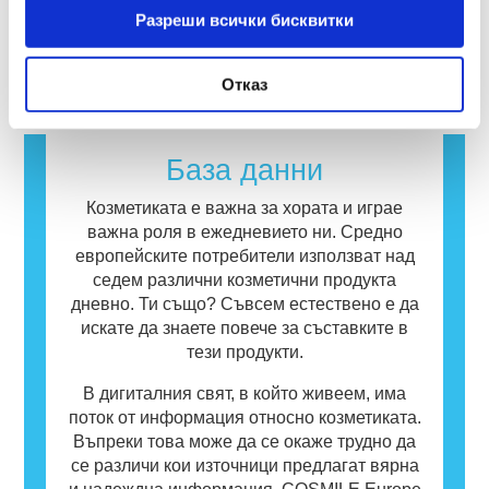
алтернативите на инструментите за
компаниите са задължени по закон да
предизвикат алергична реакция. Алергична
Разреши всички бисквитки
тестване върху животни за оценка на
извършват, покриват всички потенциални
реакция възниква, когато имунната система
прочетете повече
безопасността на козметичните съставки и
рискове, включително потенциални
на човек реагира на вещества, които са
продукти.
ендокринни смущения.
Отказ
безвредни за повечето хора. Вещество,
което предизвиква алергична реакция, се
нарича алерген. Козметиката и продуктите
за лична хигиена могат да съдържат
База данни
съставки, които могат да бъдат алергични
за някои хора. Това не означава, че
Козметиката е важна за хората и играе
продуктът не е безопасен за употреба от
важна роля в ежедневието ни. Средно
други потребители.
европейските потребители използват над
седем различни козметични продукта
дневно. Ти също? Съвсем естествено е да
искате да знаете повече за съставките в
тези продукти.
В дигиталния свят, в който живеем, има
поток от информация относно козметиката.
Въпреки това може да се окаже трудно да
се различи кои източници предлагат вярна