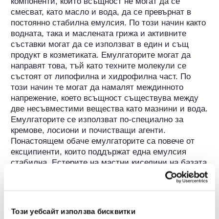
компоненти, които всъщност не могат да се 
смесват, като масло и вода, да се превърнат в 
постоянно стабилна емулсия. По този начин както 
водната, така и маслената грижа и активните 
съставки могат да се използват в един и същ 
продукт в козметиката. Емулгаторите могат да 
направят това, тъй като техните молекули се 
състоят от липофилна и хидрофилна част. По 
този начин те могат да намалят междинното 
напрежение, което всъщност съществува между 
две несъвместими вещества като мазнини и вода. 
Емулгаторите се използват по-специално за 
кремове, лосиони и почистващи агенти. 
Понастоящем обаче емулгаторите са повече от 
ексципиенти, които поддържат една емулсия 
стабилна. Естерите на мастни киселини на базата 
на захар, лецитин или глицерин монодистеарат 
допринасят например за подобряване на водния 
баланс на кожата и следователно се считат също 
за козметични активни съставки.
Този уебсайт използва бисквитки