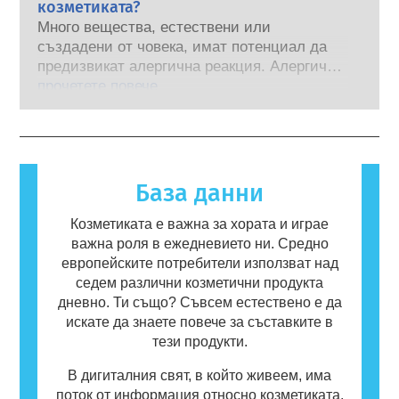
ендокринната система. Строгите оценки на
козметиката?
научноизследователска и развойна
безопасността на продуктите от
Много вещества, естествени или
дейност, за да бъде пионер в
квалифицирани научни експерти, които
създадени от човека, имат потенциал да
алтернативите на инструментите за
компаниите са задължени по закон да
предизвикат алергична реакция. Алергична
тестване върху животни за оценка на
извършват, покриват всички потенциални
реакция възниква, когато имунната система
прочетете повече
безопасността на козметичните съставки и
рискове, включително потенциални
на човек реагира на вещества, които са
продукти.
ендокринни смущения.
безвредни за повечето хора. Вещество,
което предизвиква алергична реакция, се
нарича алерген. Козметиката и продуктите
за лична хигиена могат да съдържат
База данни
съставки, които могат да бъдат алергични
за някои хора. Това не означава, че
Козметиката е важна за хората и играе
продуктът не е безопасен за употреба от
важна роля в ежедневието ни. Средно
други потребители.
европейските потребители използват над
седем различни козметични продукта
дневно. Ти също? Съвсем естествено е да
искате да знаете повече за съставките в
тези продукти.
В дигиталния свят, в който живеем, има
поток от информация относно козметиката.