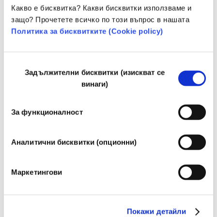
Какво е бисквитка? Какви бисквитки използваме и
Принадлежи към следните групи вещества
защо? Прочетете всичко по този въпрос в нашата
Емулгатори
Политика за бисквитките (Сookie policy)
Съставки за грижа за кожата
Избор
Регулация на козметиката
Задължителни бисквитки (изискват се
на
винаги)
Козметичните съставки подлежат на регулаторен 
съгласие
контрол. Моля, имайте предвид, че за козметични 
съставки извън ЕС може да се прилагат различни 
За функционалност
разпоредби.
Аналитични бисквитки (опционни)
Разберете повече за
Маркетингови
вашата козметика
Покажи детайли