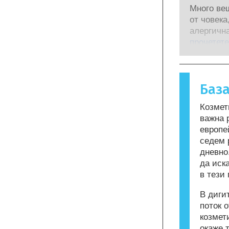
научноиз
безопасно
Много ве
за да бъд
квалифиц
от човека
инструме
компании
алергична
за оценка
извършва
възниква,
прочетете
съставки 
рискове,
реагира н
ендокрин
повечето 
алергична
Баз
Козметика
могат да 
Козмет
бъдат але
важна 
означава,
европе
употреба 
седем 
дневно
да иск
в тези 
В диги
поток 
козмет
окаже 