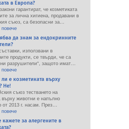
ата в Европа?
закони гарантират, че козметиката
ите за лична хигиена, продавани в
кия съюз, са безопасни за
от хората. Компаниите,
 повече
ните и европейските регулаторни
ябва да знам за ендокринните
оделят отговорността при
тели?
нете на безопасността на
съставки, използвани в
ите продукти.
ите продукти, се твърди, че са
нни разрушители“, защото имат
ла да имитират някои от
 повече
та на нашите хормони. Само
 ли е козметиката върху
ещо има потенциала да имитира
 Не!
не означава, че ще наруши нашата
йския съюз тестването на
на система. Много вещества,
а върху животни е напълно
лно естествени, имитиращи
 от 2013 г. насам. През
но много малко, и това са
е 30 години, много преди
 повече
 мощни лекарства, някога са
 да влезе в сила, индустрията за
 кажете за алергените в
и, че причиняват смущения в
 и лична хигиена инвестира в
ата система. Строгите оценки на
ата?