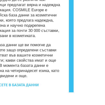
ици предлагат вярна и надеждна
ация. COSMILE Europe е
йска база данни за козметични
ки, която предлага надеждна,
ена и научно подкрепена
ация за почти 30 000 съставки,
вани в козметиката.
аза данни ще ви помогне да
ете защо определени съставки
тват във вашите козметични
ти; какви свойства имат и още
 В момента базата данни е
на на четиринадесет езика, като
двидени и още.
ЕТЕ В БАЗАТА ДАННИ