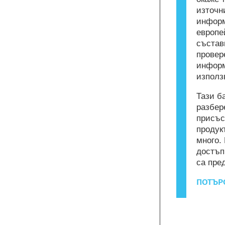
източн
информ
европе
състав
провер
информ
използ
Тази б
разбер
присъс
продук
много.
достъп
са пре
ПОТЪРС