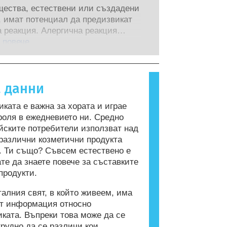
следователска и развойна дейност,
стта на продуктите от
щества, естествени или създадени
е пионер в алтернативите на
ирани научни експерти, които
, имат потенциал да предизвикат
нтите за тестване върху животни
те са задължени по закон да
 реакция. Алергична реакция
 на безопасността на козметичните
т, покриват всички потенциални
 когато имунната система на човек
 повече
и продукти.
 включително потенциални
а вещества, които са безвредни за
ни смущения.
хора. Вещество, което предизвиква
 реакция, се нарича алерген.
а данни
та и продуктите за лична хигиена
съдържат съставки, които могат да
иката е важна за хората и играе
ргични за някои хора. Това не
роля в ежедневието ни. Средно
 че продуктът не е безопасен за
йските потребители използват над
от други потребители.
различни козметични продукта
. Ти също? Съвсем естествено е
ате да знаете повече за съставките
продукти.
талния свят, в който живеем, има
от информация относно
иката. Въпреки това може да се
трудно да се различи кои