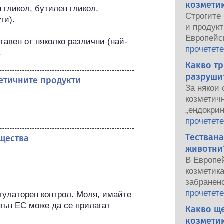
козметик
 гликол, бутилен гликол, 
Строгите 
и).

и продукт
Европейс
тавен от няколко различни (най-
употреба 
прочетете
.
национал
Какво тр
органи сп
разруши
метичните продукти
осигурява
За някои 
козметичн
козметичн
„ендокри
потенциа
прочетете
свойства
Тествана
щества
защото н
животни?
хормон, 
В Европе
ендокрин
козметик
включите
забранено
хормони, 
последнит
прочетете
гулаторен контрол. Моля, имайте 
предимно
забраната
вън ЕС може да се прилагат 
Какво ще
доказвал
козметика
ендокринн
козметик