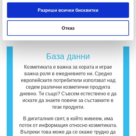
дейност, за да бъде пионер в
квалифицирани научни експерти, които
създадени от човека, имат потенциал да
алтернативите на инструментите за
Разреши всички бисквитки
компаниите са задължени по закон да
предизвикат алергична реакция. Алергична
тестване върху животни за оценка на
извършват, покриват всички потенциални
реакция възниква, когато имунната система
прочетете повече
безопасността на козметичните съставки и
рискове, включително потенциални
на човек реагира на вещества, които са
Отказ
продукти.
ендокринни смущения.
безвредни за повечето хора. Вещество,
което предизвиква алергична реакция, се
нарича алерген. Козметиката и продуктите
за лична хигиена могат да съдържат
База данни
съставки, които могат да бъдат алергични
за някои хора. Това не означава, че
Козметиката е важна за хората и играе
продуктът не е безопасен за употреба от
важна роля в ежедневието ни. Средно
други потребители.
европейските потребители използват над
седем различни козметични продукта
дневно. Ти също? Съвсем естествено е да
искате да знаете повече за съставките в
тези продукти.
В дигиталния свят, в който живеем, има
поток от информация относно козметиката.
Въпреки това може да се окаже трудно да