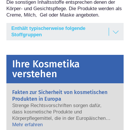
Die sonstigen Inhaltsstoffe entsprechen denen der 
Körper- und Gesichtspflege. Die Produkte werden als 
Creme, Milch,  Gel oder Maske angeboten.
Enthält typischerweise folgende
Stoffgruppen
Emulgatoren
Feuchthaltemittel
Ihre Kosmetika
Gelbildner
verstehen
Konservierungsmittel
Moisturizer/Feuchtigkeitsspender
Fakten zur Sicherheit von kosmetischen
Produkten in Europa
Parfüm/Duftstoffe
Strenge Rechtsvorschriften sorgen dafür,
dass kosmetische Produkte und
Putzkörper/Abrasivmittel/Poliermittel
Körperpflegemittel, die in der Europäischen
Stabilisatoren
Union verkauft werden, sicher für die
Mehr erfahren