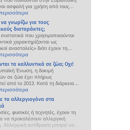
κά που πωλούνται στην Ευρωπαϊκή
αι ασφαλή για χρήση από τους
 Οι εταιρείες και οι εθνικές και
 περισσότερα
ς ρυθμιστικές αρχές μοιράζονται
 να γνωρίζω για τους
η για την ασφάλεια των καλλυντικών
ικούς διαταράκτες;
ν.
συστατικά που χρησιμοποιούνται
ντικά χαρακτηρίζονται ως
ικοί αναστολείς» διότι έχουν τη
α να μιμούνται κάποιες ιδιότητες
 περισσότερα
ών μας. Ωστόσο επειδή αυτά τα
ται τα καλλυντικά σε ζώα; Οχι!
 έχουν τη δυνατότητα να μιμηθούν
ωπαϊκή Ένωση, η δοκιμή
η, δεν σημαίνει ότι θα διαταράξουν
ών σε ζώα έχει πλήρως
ινικό μας σύστημα. Πολλές ουσίες,
εί από το 2013. Κατά τη διάρκεια
αμβανομένων των φυσικών,
ταίων 30 ετών, πριν από τη θέσπιση
 περισσότερα
 τις ανθρώπινες ορμόνες. Ελάχιστες
κριμένης νομοθεσίας, η βιομηχανία
με τα αλλεργιογόνα στα
αυτές, κυρίως σε ισχυρά φάρμακα,
ών και προσωπικής φροντίδας έχει
κά
ξει ότι προκαλούν διαταραχές του
 σημαντικά σε έρευνα και ανάπτυξη
κού συστήματος. Οι αξιολογήσεις
σίες, φυσικές ή τεχνητές, έχουν τη
νου να δημιουργήσει πρωτοπόρες
 των προϊόντων διενεργούνται με
τα να προκαλέσουν αλλεργική
κές μεθόδους δοκιμής που δεν
ριτήρια, είναι υποχρεωτικές για
. Αλλεργική αντίδραση μπορεί να
 ζώα, με σκοπό την αξιολόγηση της