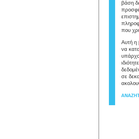
βάση δ
προσφέ
επιστη
πληροφ
που χρ
Αυτή η
να κατ
υπάρχο
ιδιότητ
δεδομέ
σε δεκ
ακολου
ΑΝΑΖΉΤ