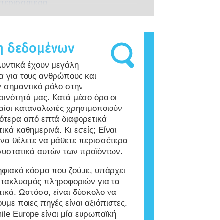
είες, και διεξάγονται από ειδικά
αν το ανοσοποιητικό σύστημα ενός
 περισσότερα
 των συστατικών και των
ένους επιστήμονες. Καλύπτουν
τιδρά σε ουσίες που για την
ν καλλυντικών.
λους τους πιθανούς κινδύνους,
α του πληθυσμού είναι αβλαβείς.
αμβανομένης της πιθανής
 που προκαλεί αλλεργική αντίδραση
η δεδομένων
κής διαταραχής.
ι αλλεργιογόνο. Τα καλλυντικά και
τα προσωπικής φροντίδας μπορεί
λυντικά έχουν μεγάλη
ουν συστατικά που ενδεχομένως να
α για τους ανθρώπους και
εργιογόνα για ορισμένα άτομα.
ν σημαντικό ρόλο στην
ίνει ότι το προϊόν είναι ασφαλές για
ρινότητά μας. Κατά μέσο όρο οι
ό άλλα άτομα.
ίοι καταναλωτές χρησιμοποιούν
ότερα από επτά διαφορετικά
ικά καθημερινά. Κι εσείς; Είναι
 να θέλετε να μάθετε περισσότερα
 συστατικά αυτών των προϊόντων.
ηφιακό κόσμο που ζούμε, υπάρχει
ατακλυσμός πληροφοριών για τα
τικά. Ωστόσο, είναι δύσκολο να
υμε ποιες πηγές είναι αξιόπιστες.
ile Europe είναι μία ευρωπαϊκή