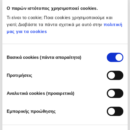
https://ec.europa.eu/health/scientific_committees/doc
Ο παρών ιστότοπος χρησιμοποιεί cookies.
s/citizens_hairdyes_en.pdf
Τι είναι το cookie; Ποια cookies χρησιμοποιούμε και
γιατί; Διαβάστε τα πάντα σχετικά με αυτό στην
πολιτική
Ανήκει στις παρακάτω ομάδες συστατικών
μας για τα cookies
Βαφές μαλλιών
Επιλογή
Ρύθμιση των καλλυντικών προϊόντων
Βασικά cookies (πάντα απαραίτητα)
συγκατάθεσης
Τα συστατικά καλλυντικών υπόκεινται σε ρύθμιση. 
Παρακαλούμε σημειώστε ότι μπορεί να ισχύουν 
Προτιμήσεις
διαφορετικές ρυθμίσεις για τα συστατικά 
καλλυντικών εκτός της ΕΕ.
Αναλυτικά cookies (προαιρετικά)
Γνωρίστε τα καλλυντικά
Εμπορικής προώθησης
σας