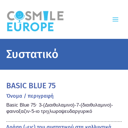
Συστατικό
BASIC BLUE 75
Όνομα / περιγραφή
Basic Blue 75· 3-(Διαιθυλαμινο)-7-(διαιθυλαμινο)-
φαινοξαζιν-5-ιο τριχλωροψευδαργυρικό
Δράση (-εις) του συστατικού στα καλλυντικά