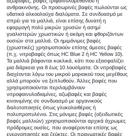
αζωβαφές, βαφές τριφαινυλομεθανίου ή 
ανθρακινόνης. Οι προσωρινές βαφές πωλούνται ως 
υδατικά αλκοολούχα διαλύματα. Σε συνδυασμό με 
σπρέι για τα μαλλιά, είναι επίσης δυνατή η 
εφαρμογή πολύ μικρών χρυσών ή ασημί 
γυαλιστερών χρωστικών ή ακόμη και φθοριζόντων 
ουσιών στα μαλλιά. Οι ημιμόνιμες βαφές 
(χρωστικές) χρησιμοποιούν επίσης άμεσες βαφές 
(π.χ. νιτροβαφές όπως HC Blue 2 ή HC Yellow 10). 
Τα μαλλιά βάφονται κυκλικά, κάτι που εξασφαλίζει 
μια διάρκεια για 8 έως 10 λουσίματα. Οι νιτροβαφές 
διαχέονται λόγω του μικρού μοριακού τους μεγέθους 
αλλά μπορούν να ξεπλυθούν. Άλλες βαφές που 
χρησιμοποιούνται περιλαμβάνουν 
νιτροφαινυλοδιαμίνες, αζωβαφές και βαφές 
κινονιμίνης σε συνδυασμό με οργανικούς 
διαλυτοποιητές όπως γλυκολαιθέρας ή 
πολυπροπυλένιο. Στις μόνιμες βαφές (οξειδωτικές 
βαφές μαλλιών) χρησιμοποιούνται αρχικά άχρωμες 
πρόδρομες ουσίες, που αναφέρονται επίσης ως 
ενεργοποιητές και ζεύκτες. Οι πραγματικές βαφές 