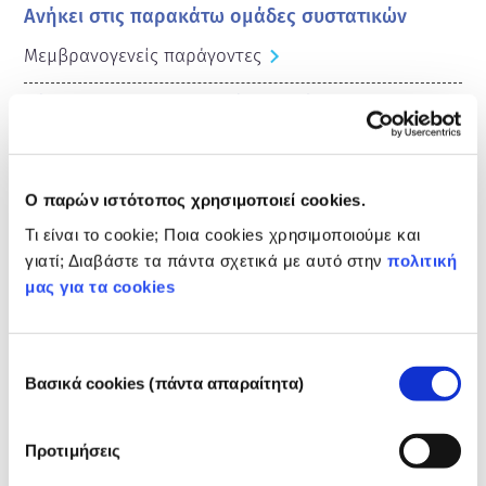
Ανήκει στις παρακάτω ομάδες συστατικών
Μεμβρανογενείς παράγοντες
Ρύθμιση των καλλυντικών προϊόντων
Τα συστατικά καλλυντικών υπόκεινται σε ρύθμιση. 
Παρακαλούμε σημειώστε ότι μπορεί να ισχύουν 
διαφορετικές ρυθμίσεις για τα συστατικά 
Ο παρών ιστότοπος χρησιμοποιεί cookies.
καλλυντικών εκτός της ΕΕ.
Τι είναι το cookie; Ποια cookies χρησιμοποιούμε και
γιατί; Διαβάστε τα πάντα σχετικά με αυτό στην
πολιτική
μας για τα cookies
Γνωρίστε τα καλλυντικά
σας
Επιλογή
Βασικά cookies (πάντα απαραίτητα)
συγκατάθεσης
Πώς διατηρούνται ασφαλή τα καλλυντικά
Προτιμήσεις
στην Ευρώπη;
Η αυστηρή νομοθεσία διασφαλίζει ότι τα