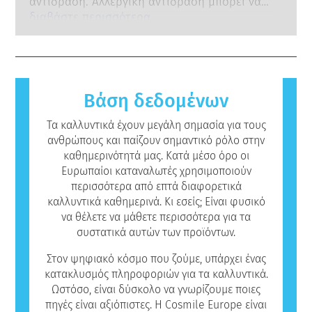
διενεργούνται με αυστηρά κριτήρια, είναι
αντίδραση. Αλλεργική αντίδραση μπορεί να
μεθόδους δοκιμής που δεν εμπλέκουν ζώα,
υποχρεωτικές για όλες εταιρείες, και
συμβεί όταν το ανοσοποιητικό σύστημα ενός
διαβάστε περισσότερα
με σκοπό την αξιολόγηση της ασφάλειας των
διεξάγονται από ειδικά καταρτισμένους
ατόμου αντιδρά σε ουσίες που για την
συστατικών και των προϊόντων καλλυντικών.
επιστήμονες. Καλύπτουν εκτενώς όλους τους
πλειοψηφία του πληθυσμού είναι αβλαβείς.
πιθανούς κινδύνους, συμπεριλαμβανομένης
Μια ουσία που προκαλεί αλλεργική
της πιθανής ενδοκρινικής διαταραχής.
αντίδραση ονομάζεται αλλεργιογόνο. Τα
καλλυντικά και τα προϊόντα προσωπικής
Βάση δεδομένων
φροντίδας μπορεί να περιέχουν συστατικά
που ενδεχομένως να είναι αλλεργιογόνα για
Τα καλλυντικά έχουν μεγάλη σημασία για τους
ορισμένα άτομα.
ανθρώπους και παίζουν σημαντικό ρόλο στην
Αυτό σημαίνει ότι το προϊόν είναι ασφαλές
καθημερινότητά μας. Κατά μέσο όρο οι
για χρήση από άλλα άτομα.
Ευρωπαίοι καταναλωτές χρησιμοποιούν
περισσότερα από επτά διαφορετικά
καλλυντικά καθημερινά. Κι εσείς; Είναι φυσικό
να θέλετε να μάθετε περισσότερα για τα
συστατικά αυτών των προϊόντων.
Στον ψηφιακό κόσμο που ζούμε, υπάρχει ένας
κατακλυσμός πληροφοριών για τα καλλυντικά.
Ωστόσο, είναι δύσκολο να γνωρίζουμε ποιες
πηγές είναι αξιόπιστες. Η Cosmile Europe είναι