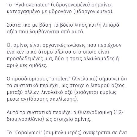
Το "Hydrogenated" (υδρογονωμένο) σημαίνει: 
κατεργασμένο με υδρογόνο (υδρογονωμένο).

Συστατικό με βάση το βόειο λίπος και/ή λιπαρά 
οξέα που λαμβάνονται από αυτό.

Οι αμίνες είναι οργανικές ενώσεις που περιέχουν 
ένα κεντρικό άτομο αζώτου στο οποίο είναι 
προσδεδεμένες μία, δύο ή τρεις αλκυλομάδες ή 
αρυλικές ομάδες.

Ο προσδιορισμός "linoleic" (λινελαϊκό) σημαίνει ότι 
το συστατικό περιέχει, ως στοιχείο λιπαρού οξέος, 
μεταξύ άλλων, λινολεϊκό οξύ (εισάγεται κυρίως 
μέσω αντίδρασης ακυλίωσης).

Αυτό το συστατικό περιέχει αιθυλενοδιαμίνη (1,2-
διαμινοαιθάνιο) ως στοιχείο αμίνης.

Το "Copolymer" (συμπολυμερές) αναφέρεται σε ένα 