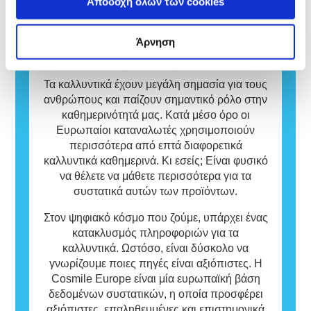
Αποδοχή όλων των cookies
εκτενώς όλους τους πιθανούς κινδύνους,
πλειοψηφία του πληθυσμού είναι αβλαβείς.
συμπεριλαμβανομένης της πιθανής
Μια ουσία που προκαλεί αλλεργική
ενδοκρινικής διαταραχής.
αντίδραση ονομάζεται αλλεργιογόνο. Τα
Άρνηση
καλλυντικά και τα προϊόντα προσωπικής
Βάση δεδομένων
φροντίδας μπορεί να περιέχουν συστατικά
που ενδεχομένως να είναι αλλεργιογόνα για
Τα καλλυντικά έχουν μεγάλη σημασία για τους
ορισμένα άτομα.
ανθρώπους και παίζουν σημαντικό ρόλο στην
Αυτό σημαίνει ότι το προϊόν είναι ασφαλές
καθημερινότητά μας. Κατά μέσο όρο οι
για χρήση από άλλα άτομα.
Ευρωπαίοι καταναλωτές χρησιμοποιούν
περισσότερα από επτά διαφορετικά
καλλυντικά καθημερινά. Κι εσείς; Είναι φυσικό
να θέλετε να μάθετε περισσότερα για τα
συστατικά αυτών των προϊόντων.
Στον ψηφιακό κόσμο που ζούμε, υπάρχει ένας
κατακλυσμός πληροφοριών για τα
καλλυντικά. Ωστόσο, είναι δύσκολο να
γνωρίζουμε ποιες πηγές είναι αξιόπιστες. Η
Cosmile Europe είναι μία ευρωπαϊκή βάση
δεδομένων συστατικών, η οποία προσφέρει
αξιόπιστες, επαληθευμένες και επιστημονικά