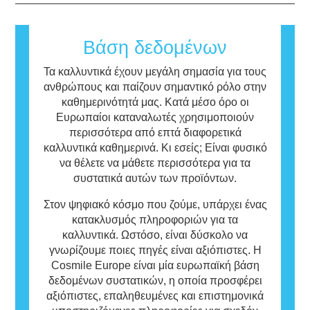
συστατικών και των προϊόντων καλλυντικών.
εκτενώς όλους τους πιθανούς κινδύνους,
Μια ουσία που προκαλεί αλλεργική
συμπεριλαμβανομένης της πιθανής
αντίδραση ονομάζεται αλλεργιογόνο. Τα
ενδοκρινικής διαταραχής.
καλλυντικά και τα προϊόντα προσωπικής
Βάση δεδομένων
φροντίδας μπορεί να περιέχουν συστατικά
που ενδεχομένως να είναι αλλεργιογόνα για
Τα καλλυντικά έχουν μεγάλη σημασία για τους
ορισμένα άτομα.
ανθρώπους και παίζουν σημαντικό ρόλο στην
Αυτό σημαίνει ότι το προϊόν είναι ασφαλές
καθημερινότητά μας. Κατά μέσο όρο οι
για χρήση από άλλα άτομα.
Ευρωπαίοι καταναλωτές χρησιμοποιούν
περισσότερα από επτά διαφορετικά
καλλυντικά καθημερινά. Κι εσείς; Είναι φυσικό
να θέλετε να μάθετε περισσότερα για τα
συστατικά αυτών των προϊόντων.
Στον ψηφιακό κόσμο που ζούμε, υπάρχει ένας
κατακλυσμός πληροφοριών για τα
καλλυντικά. Ωστόσο, είναι δύσκολο να
γνωρίζουμε ποιες πηγές είναι αξιόπιστες. Η
Cosmile Europe είναι μία ευρωπαϊκή βάση
δεδομένων συστατικών, η οποία προσφέρει
αξιόπιστες, επαληθευμένες και επιστημονικά