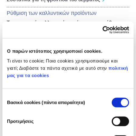
Ρύθμιση των καλλυντικών προϊόντων
Τα συστατικά καλλυντικών υπόκεινται σε ρύθμιση. 
Παρακαλούμε σημειώστε ότι μπορεί να ισχύουν 
διαφορετικές ρυθμίσεις για τα συστατικά 
καλλυντικών εκτός της ΕΕ.
Ο παρών ιστότοπος χρησιμοποιεί cookies.
Τι είναι το cookie; Ποια cookies χρησιμοποιούμε και
γιατί; Διαβάστε τα πάντα σχετικά με αυτό στην
πολιτική
Γνωρίστε τα καλλυντικά
μας για τα cookies
σας
Επιλογή
Βασικά cookies (πάντα απαραίτητα)
συγκατάθεσης
Πώς διατηρούνται ασφαλή τα καλλυντικά
στην Ευρώπη;
Η αυστηρή νομοθεσία διασφαλίζει ότι τα
Προτιμήσεις
καλλυντικά που πωλούνται στην Ευρωπαϊκή
Ένωση είναι ασφαλή για χρήση από τους