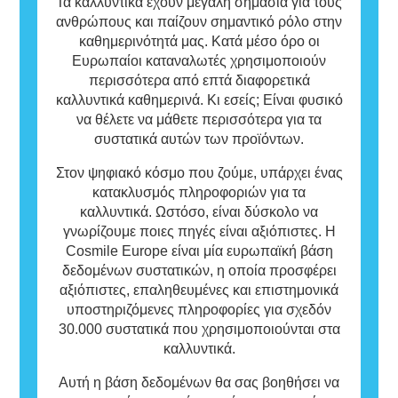
που ενδεχομένως να είναι αλλεργιογόνα για
Τα καλλυντικά έχουν μεγάλη σημασία για τους
ορισμένα άτομα.
ανθρώπους και παίζουν σημαντικό ρόλο στην
Αυτό σημαίνει ότι το προϊόν είναι ασφαλές
καθημερινότητά μας. Κατά μέσο όρο οι
για χρήση από άλλα άτομα.
Ευρωπαίοι καταναλωτές χρησιμοποιούν
περισσότερα από επτά διαφορετικά
καλλυντικά καθημερινά. Κι εσείς; Είναι φυσικό
να θέλετε να μάθετε περισσότερα για τα
συστατικά αυτών των προϊόντων.
Στον ψηφιακό κόσμο που ζούμε, υπάρχει ένας
κατακλυσμός πληροφοριών για τα
καλλυντικά. Ωστόσο, είναι δύσκολο να
γνωρίζουμε ποιες πηγές είναι αξιόπιστες. Η
Cosmile Europe είναι μία ευρωπαϊκή βάση
δεδομένων συστατικών, η οποία προσφέρει
αξιόπιστες, επαληθευμένες και επιστημονικά
υποστηριζόμενες πληροφορίες για σχεδόν
30.000 συστατικά που χρησιμοποιούνται στα
καλλυντικά.
Αυτή η βάση δεδομένων θα σας βοηθήσει να