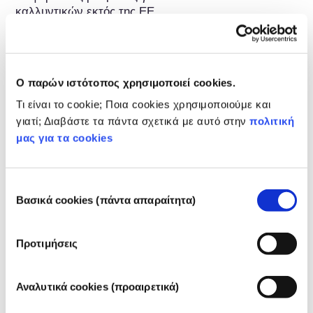
καλλυντικών εκτός της ΕΕ.
Γνωρίστε τα καλλυντικά
Ο παρών ιστότοπος χρησιμοποιεί cookies.
σας
Τι είναι το cookie; Ποια cookies χρησιμοποιούμε και
γιατί; Διαβάστε τα πάντα σχετικά με αυτό στην
πολιτική
μας για τα cookies
Πώς διατηρούνται ασφαλή τα καλλυντικά
στην Ευρώπη;
Επιλογή
Η αυστηρή νομοθεσία διασφαλίζει ότι τα
Βασικά cookies (πάντα απαραίτητα)
καλλυντικά που πωλούνται στην Ευρωπαϊκή
συγκατάθεσης
Ένωση είναι ασφαλή για χρήση από τους
ανθρώπους. Οι εταιρείες και οι εθνικές και
διαβάστε περισσότερα
Προτιμήσεις
ευρωπαϊκές ρυθμιστικές αρχές μοιράζονται
Τι πρέπει να γνωρίζω για τους
την ευθύνη για την ασφάλεια των
ενδοκρινικούς διαταράκτες;
καλλυντικών προϊόντων.
Αναλυτικά cookies (προαιρετικά)
Ορισμένα συστατικά που χρησιμοποιούνται
στα καλλυντικά χαρακτηρίζονται ως