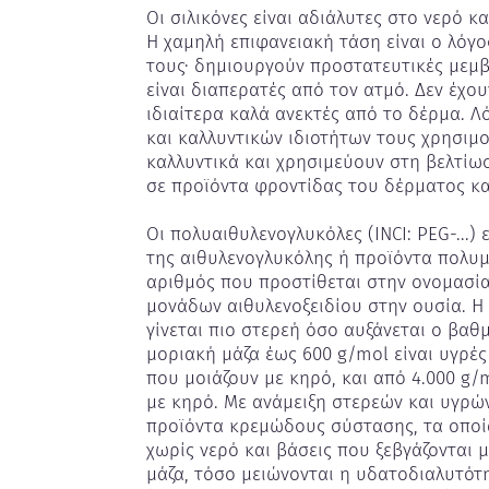
Οι σιλικόνες είναι αδιάλυτες στο νερό κ
Η χαμηλή επιφανειακή τάση είναι ο λόγο
τους∙ δημιουργούν προστατευτικές μεμβ
είναι διαπερατές από τον ατμό. Δεν έχο
ιδιαίτερα καλά ανεκτές από το δέρμα. Λ
και καλλυντικών ιδιοτήτων τους χρησιμο
καλλυντικά και χρησιμεύουν στη βελτίωσ
σε προϊόντα φροντίδας του δέρματος και
Οι πολυαιθυλενογλυκόλες (INCI: PEG-...)
της αιθυλενογλυκόλης ή προϊόντα πολυμε
αριθμός που προστίθεται στην ονομασία
μονάδων αιθυλενοξειδίου στην ουσία. 
γίνεται πιο στερεή όσο αυξάνεται ο βαθ
μοριακή μάζα έως 600 g/mol είναι υγρές 
που μοιάζουν με κηρό, και από 4.000 g/
με κηρό. Με ανάμειξη στερεών και υγρών
προϊόντα κρεμώδους σύστασης, τα οποία
χωρίς νερό και βάσεις που ξεβγάζονται μ
μάζα, τόσο μειώνονται η υδατοδιαλυτότ