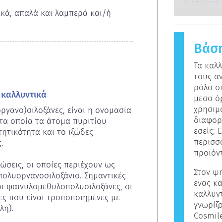
όλες εταιρ
συμβεί ότ
διαβάστε
ασφάλειας
κά, απαλά και λαμπερά και/ή 
καταρτισμ
ατόμου αν
προϊόντων
εκτενώς ό
πλειοψηφί
συμπεριλ
Μια ουσία
ενδοκρινι
Βάσ
ονομάζετα
τα προϊό
Τα καλ
να περιέχ
τους α
είναι αλλ
ρόλο σ
Αυτό σημα
 καλλυντικά
μέσο ό
για χρήση
χρησιμ
ργανο)σιλοξάνες, είναι η ονομασία 
διαφορ
τα οποία τα άτομα πυριτίου 
εσείς; 
τικότητα και το ιξώδες 
περισσ


προϊόν
σεις, οι οποίες περιέχουν ως 
Στον ψ
ολυοργανοσιλοξάνιο. Σημαντικές 
ένας κ
 οι φαινυλομεθυλοπολυσιλοξάνες, οι 
καλλυν
ες που είναι τροποποιημένες με 
γνωρίζο
η).

Cosmil