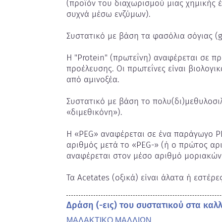
(προϊόν του διαχωρισμού μιας χημικής έ
συχνά μέσω ενζύμων).

Συστατικό με βάση τα φασόλια σόγιας (gly
Η "Protein" (πρωτεΐνη) αναφέρεται σε πρ
προέλευσης. Οι πρωτεΐνες είναι βιολογι
από αμινοξέα.

Συστατικό με βάση το πολυ(δι)μεθυλοσιλο
«διμεθικόνη»).

Η «PEG» αναφέρεται σε ένα παράγωγο PE
αριθμός μετά το «PEG-» (ή ο πρώτος αριθ
αναφέρεται στον μέσο αριθμό μοριακών 
Τα Acetates (οξικά) είναι άλατα ή εστέρε
Δράση (-εις) του συστατικού στα καλ
ΜΑΛΑΚΤΙΚΟ ΜΑΛΛΙΩΝ