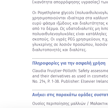
(ικανότητα απορρόφησης υγρασίας) των
Οι Poyethylene glycols (πολυαιθυλενογλ
χρησιμοποιούνται ιδιαίτερα στα καλλυντ
ευρύ φάσμα ιξώδους και διαλυτότητας κ
από το δέρμα. Ως υδατοδιαλυτές μη λιπαρ
πολυαιθυλενογλυκόλες είναι κατάλληλες 
σκοπούς. Οι υγρές PEG χρησιμεύουν, π.χ
γλυκερίνης σε λοσιόν προσώπου, λοσιόν γ
διαλυτοποιητές και διαλύτες.
Πληροφορίες για την ασφαλή χρήση
Claudia Fruijtier-Pölloth: Safety assessm
and their derivatives as used in cosmetic 
No. 214, P. 1-38. Publisher: Elsevier Irelan
Ανήκει στις παρακάτω ομάδες συστα
Ουσίες περιποίησης μαλλιών / Μαλακτικ