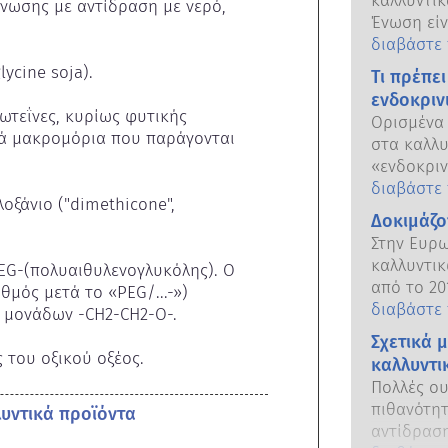
καλλυντι
νωσης με αντίδραση με νερό, 
Ένωση είν
ανθρώπους
διαβάστε
ευρωπαϊκέ
cine soja).

Τι πρέπει
την ευθύν
ενδοκριν
καλλυντικ
ωτεΐνες, κυρίως φυτικής 
Ορισμένα
κά μακρομόρια που παράγονται 
στα καλλυ
«ενδοκριν
δυνατότητ
διαβάστε
ξάνιο ("dimethicone", 
των ορμο
Δοκιμάζον
συστατικά
Στην Ευρ
μια ορμόν
καλλυντικ
G-(πολυαιθυλενογλυκόλης). Ο 
το ενδοκρ
από το 20
μός μετά το «PEG/...-») 
συμπεριλ
τελευταίω
διαβάστε
μονάδων -CH2-CH2-O-.

μιμούνται
συγκεκριμ
Σχετικά 
όμως από 
καλλυντικ
ς του οξικού οξέος.
έχουν δεί
καλλυντι
επενδύσει
ενδοκρινι
Πολλές ου
προκειμέ
ασφαλείας
πιθανότη
λυντικά προϊόντα
εναλλακτι
αυστηρά κ
αντίδραση
εμπλέκουν