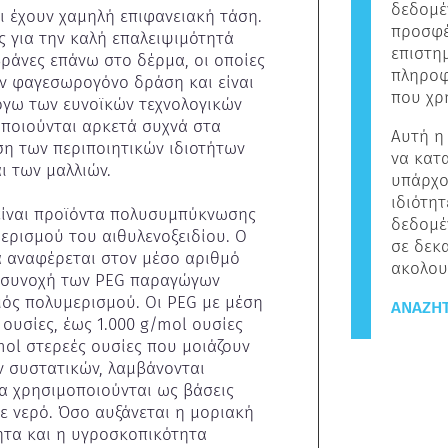
δεδομέ
αι έχουν χαμηλή επιφανειακή τάση. 
προσφέ
ς για την καλή επαλειψιμότητά 
επιστη
ράνες επάνω στο δέρμα, οι οποίες 
πληροφ
υν φαγεσωρογόνο δράση και είναι 
που χρ
όγω των ευνοϊκών τεχνολογικών 
ποιούνται αρκετά συχνά στα 
Αυτή η
η των περιποιητικών ιδιοτήτων 
να κατ
 των μαλλιών.

υπάρχο
ιδιότητ
 είναι προϊόντα πολυσυμπύκνωσης 
δεδομέ
ρισμού του αιθυλενοξειδίου. Ο 
σε δεκ
 αναφέρεται στον μέσο αριθμό 
ακολου
Η συνοχή των PEG παραγώγων 
μός πολυμερισμού. Οι PEG με μέση 
ΑΝΑΖΉΤ
ουσίες, έως 1.000 g/mol ουσίες 
mol στερεές ουσίες που μοιάζουν 
 συστατικών, λαμβάνονται 
 χρησιμοποιούνται ως βάσεις 
ε νερό. Όσο αυξάνεται η μοριακή 
ητα και η υγροσκοπικότητα 