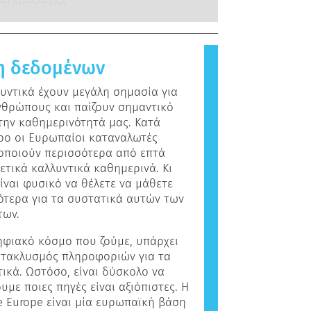
είες, και διεξάγονται από ειδικά
αν το ανοσοποιητικό σύστημα ενός
 περισσότερα
 των συστατικών και των
ένους επιστήμονες. Καλύπτουν
τιδρά σε ουσίες που για την
 καλλυντικών.
λους τους πιθανούς κινδύνους,
α του πληθυσμού είναι αβλαβείς.
αμβανομένης της πιθανής
 που προκαλεί αλλεργική αντίδραση
κής διαταραχής.
η δεδομένων
ι αλλεργιογόνο. Τα καλλυντικά και
ντα προσωπικής φροντίδας μπορεί
λυντικά έχουν μεγάλη σημασία για
ουν συστατικά που ενδεχομένως να
νθρώπους και παίζουν σημαντικό
εργιογόνα για ορισμένα άτομα.
την καθημερινότητά μας. Κατά
ίνει ότι το προϊόν είναι ασφαλές
ρο οι Ευρωπαίοι καταναλωτές
 από άλλα άτομα.
οποιούν περισσότερα από επτά
ετικά καλλυντικά καθημερινά. Κι
Είναι φυσικό να θέλετε να μάθετε
ότερα για τα συστατικά αυτών των
των.
ηφιακό κόσμο που ζούμε, υπάρχει
ατακλυσμός πληροφοριών για τα
τικά. Ωστόσο, είναι δύσκολο να
υμε ποιες πηγές είναι αξιόπιστες. Η
e Europe είναι μία ευρωπαϊκή βάση