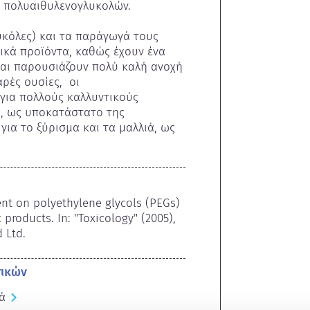
 πολυαιθυλενογλυκολών.

υκόλες) και τα παράγωγά τους 
ικά προϊόντα, καθώς έχουν ένα 
αι παρουσιάζουν πολύ καλή ανοχή 
ές ουσίες,  οι 
για πολλούς καλλυντικούς 
., ως υποκατάστατο της 
ια το ξύρισμα και τα μαλλιά, ως 
ent on polyethylene glycols (PEGs) 
products. In: "Toxicology" (2005), 
d Ltd.
τικών
ά