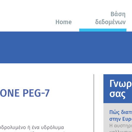
Βάση
Home
δεδομένων
Γνωρ
ONE PEG-7
σας
Πώς διατ
στην Ευρ
Η αυστηρή
 υδρολυμένο ή ένα υδρόλυμα 