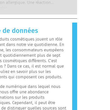
ientifiques qualifiés, que les
on allergique. Une réaction
es.
es sont légalement tenues de
e se produit lorsque le système
 plus
couvrent tous les risques
re d’une personne réagit à des
bles, y compris une perturbation
s qui sont inoffensives pour la
enne potentielle.
es gens. Une substance qui
 de données
une réaction allergique est appelée
. Les produits cosmétiques peuvent
duits cosmétiques jouent un rôle
des ingrédients qui peuvent être des
nt dans notre vie quotidienne. En
s pour certaines personnes. Cela ne
e, les consommateurs européens
as que le produit n’est pas sûr pour
nt quotidiennement plus de sept
.
s cosmétiques différents. C’est
as ? Dans ce cas, il est normal que
uliez en savoir plus sur les
ents qui composent ces produits.
de numérique dans lequel nous
 nous offre une abondance
mations sur les produits
ques. Cependant, il peut être
le de distinguer quelles sources sont