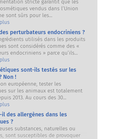
entation stricte garantit que les
cosmétiques vendus dans l’Union
e sont sûrs pour les
eurs. Les entreprises et les
 plus
réglementaires nationales et
des perturbateurs endocriniens ?
es se partagent la responsabilité
ngrédients utilisés dans les produits
la sécurité des produits
es sont considérés comme des «
es.
eurs endocriniens » parce qu’ils
ptibles d’imiter certaines
 plus
s de nos hormones. Ce n’est pas
tiques sont-ils testés sur les
un produit peut imiter une hormone
? Non !
turbera nécessairement notre
ion européenne, tester les
ndocrinien. De nombreuses
es sur les animaux est totalement
, y compris naturelles, imitent les
epuis 2013. Au cours des 30
mais très peu d’entre elles, et il
 années, bien avant qu’une
 plus
incipalement de médicaments
on ne soit mise en place, l’industrie
, se sont révélées capables de
-il des allergènes dans les
 a investi dans la recherche et le
 le système endocrinien. Les
ues ?
ment sur les méthodes alternatives
ns rigoureuses de la sécurité des
uses substances, naturelles ou
imentation animale pour évaluer la
cosmétiques effectuées par des
les, sont susceptibles de provoquer
es ingrédients et des produits