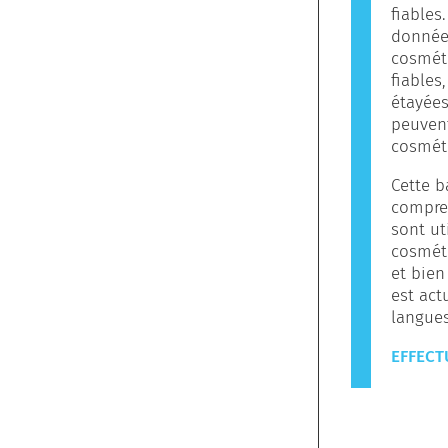
fiables
données
cosméti
fiables
étayées
peuvent
cosmét
Cette b
compren
sont ut
cosméti
et bien
est act
langues
EFFECT