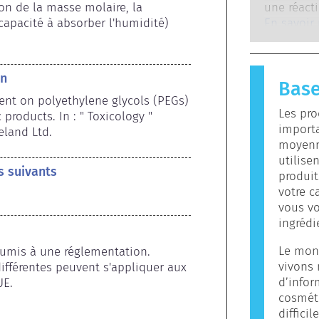
experts sc
on de la masse molaire, la 
une réacti
cosmétiqu
entrepris
(capacité à absorber l'humidité) 
allergiqu
En savoir
réaliser, 
immunitai
envisagea
substance
endocrini
plupart d
on
Base
provoque 
ment on polyethylene glycols (PEGs) 
allergène
Les pro
products. In : " Toxicology " 
contenir 
importa
reland Ltd.
allergène
moyenn
signifie p
utilise
les autres
s suivants
produit
votre c
vous vo
ingrédi
Le mon
umis à une réglementation. 
vivons
ifférentes peuvent s'appliquer aux 
d’infor
UE.
cosméti
diffici