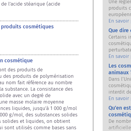
Une règlem
de l'acide stéarique (acide 
produits 
européenn
consommat
En savoir
s produits cosmétiques
autorités 
Que dire 
européenn
Certains i
d’assurer 
cosmétiqu
cosmétiqu
perturbat
sont susce
En savoir
 en cosmétique
propriété
Les cosmé
parce qu’
sont des produits de 
animaux 
qu’il per
u des produits de polymérisation 
Dans l’Un
système e
au nom fait référence au nombre 
cosmétiqu
substances
a substance. La consistance des 
interdit d
hormones, 
olide avec un degré de 
dernières
En savoir
s’agit pr
t une masse molaire moyenne 
interdicti
puissants
Qu’en est
nces liquides, jusqu'à 1 000 g/mol 
cosmétique
perturber
cosmétiq
 000 g/mol, des substances solides 
développe
évaluatio
olides et liquides, on obtient 
De nombre
à l’expér
produits 
i sont utilisés comme bases sans 
artificiel
sécurité d