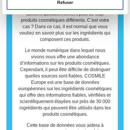
signifie pas que le produit n’est pas sûr pour
important dans notre vie quotidienne. En
Refuser
les autres.
moyenne, les consommateurs européens
utilisent quotidiennement plus de sept
produits cosmétiques différents. C’est votre
cas ? Dans ce cas, il est normal que vous
vouliez en savoir plus sur les ingrédients qui
composent ces produits.
Le monde numérique dans lequel nous
vivons nous offre une abondance
d’informations sur les produits cosmétiques.
Cependant, il peut être difficile de distinguer
quelles sources sont fiables. COSMILE
Europe est une base de données
européennes sur les ingrédients cosmétiques
qui offre des informations fiables, vérifiées et
scientifiquement étayées sur près de 30 000
ingrédients qui peuvent être utilisés dans les
produits cosmétiques.
Cette base de données vous aidera à