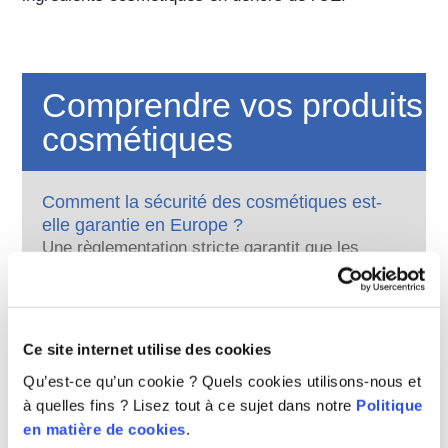
Comprendre vos produits
cosmétiques
Comment la sécurité des cosmétiques est-
elle garantie en Europe ?
Une règlementation stricte garantit que les
produits cosmétiques vendus dans l’Union
européenne sont sûrs pour les
consommateurs. Les entreprises et les
En savoir plus
autorités réglementaires nationales et
Que dire des perturbateurs endocriniens ?
Ce site internet utilise des cookies
européennes se partagent la responsabilité
Certains ingrédients utilisés dans les produits
d’assurer la sécurité des produits
Qu’est-ce qu’un cookie ? Quels cookies utilisons-nous et
cosmétiques sont considérés comme des «
cosmétiques.
à quelles fins ? Lisez tout à ce sujet dans notre
Politique
perturbateurs endocriniens » parce qu’ils sont
en matière de cookies
.
susceptibles d’imiter certaines propriétés de
En savoir plus