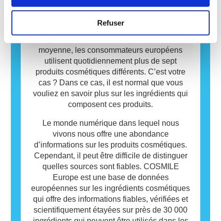
Les produits cosmétiques peuvent contenir
Base de données
des ingrédients qui peuvent être des
Refuser
allergènes pour certaines personnes. Cela ne
Les produits cosmétiques jouent un rôle
signifie pas que le produit n’est pas sûr pour
important dans notre vie quotidienne. En
les autres.
moyenne, les consommateurs européens
utilisent quotidiennement plus de sept
produits cosmétiques différents. C’est votre
cas ? Dans ce cas, il est normal que vous
vouliez en savoir plus sur les ingrédients qui
composent ces produits.
Le monde numérique dans lequel nous
vivons nous offre une abondance
d’informations sur les produits cosmétiques.
Cependant, il peut être difficile de distinguer
quelles sources sont fiables. COSMILE
Europe est une base de données
européennes sur les ingrédients cosmétiques
qui offre des informations fiables, vérifiées et
scientifiquement étayées sur près de 30 000
ingrédients qui peuvent être utilisés dans les