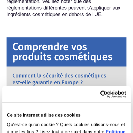
réglementation. Veuillez noter que des 
réglementations différentes peuvent s'appliquer aux 
ingrédients cosmétiques en dehors de l'UE.
Comprendre vos
produits cosmétiques
Comment la sécurité des cosmétiques
est-elle garantie en Europe ?
Une règlementation stricte garantit que les
produits cosmétiques vendus dans l’Union
européenne sont sûrs pour les
consommateurs. Les entreprises et les
En savoir plus
autorités réglementaires nationales et
Ce site internet utilise des cookies
Que dire des perturbateurs endocriniens
européennes se partagent la responsabilité
Qu’est-ce qu’un cookie ? Quels cookies utilisons-nous et
?
d’assurer la sécurité des produits
à quelles fins ? Lisez tout à ce sujet dans notre
Politique
Certains ingrédients utilisés dans les produits