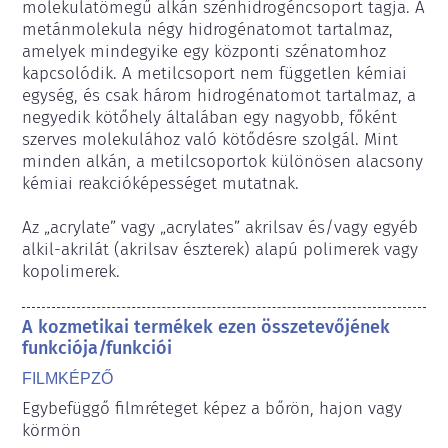
molekulatömegű alkán szénhidrogéncsoport tagja. A 
metánmolekula négy hidrogénatomot tartalmaz, 
amelyek mindegyike egy központi szénatomhoz 
kapcsolódik. A metilcsoport nem független kémiai 
egység, és csak három hidrogénatomot tartalmaz, a 
negyedik kötőhely általában egy nagyobb, főként 
szerves molekulához való kötődésre szolgál. Mint 
minden alkán, a metilcsoportok különösen alacsony 
kémiai reakcióképességet mutatnak.

Az „acrylate” vagy „acrylates” akrilsav és/vagy egyéb 
alkil-akrilát (akrilsav észterek) alapú polimerek vagy 
kopolimerek.
A kozmetikai termékek ezen összetevőjének
funkciója/funkciói
FILMKÉPZŐ
Egybefüggő filmréteget képez a bőrön, hajon vagy 
körmön