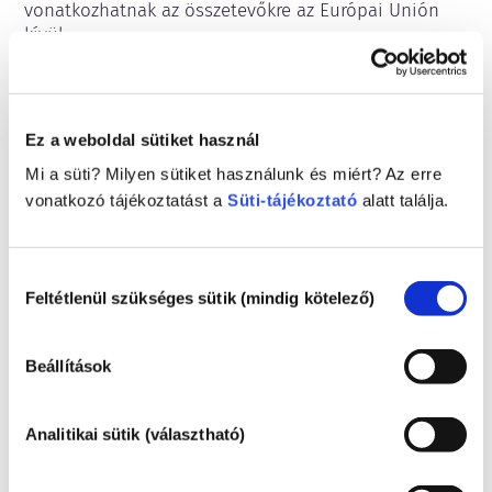
vonatkozhatnak az összetevőkre az Európai Unión 
kívül.
Ez a weboldal sütiket használ
A kozmetikumok
Mi a süti? Milyen sütiket használunk és miért? Az erre
megismerése
vonatkozó tájékoztatást a
Süti-tájékoztató
alatt találja.
Miként biztosítják a kozmetikumok
Hozzájárulás
biztonságát Európában?
Feltétlenül szükséges sütik (mindig kötelező)
kiválasztása
Szigorú jogszabályok biztosítják, hogy az
Európai Unióban értékesített kozmetikumok
és testápolási termékek biztonságosan
Beállítások
használhatók legyenek. A vállalatok, az
Tovább
országos és az európai szabályozó hatóságok
Mit kell tudnom az endokrin károsító
közösen felelősek a kozmetikai termékek
Analitikai sütik (választható)
anyagokról?
biztonságának megőrzéséért.
A kozmetikai termékekben használt egyes