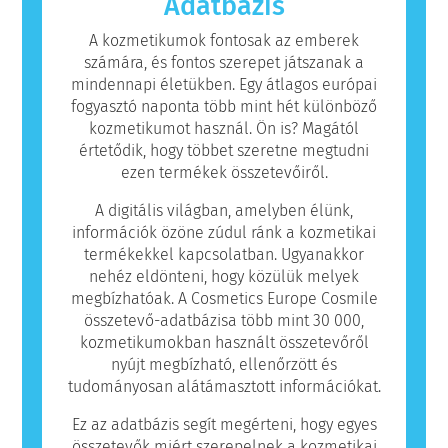
Adatbázis
számára allergiát okozhatnak. Ez nem jelenti
azt, hogy a termék mások számára nem
A kozmetikumok fontosak az emberek
biztonságos.
számára, és fontos szerepet játszanak a
mindennapi életükben. Egy átlagos európai
fogyasztó naponta több mint hét különböző
kozmetikumot használ. Ön is? Magától
értetődik, hogy többet szeretne megtudni
ezen termékek összetevőiről.
A digitális világban, amelyben élünk,
információk özöne zúdul ránk a kozmetikai
termékekkel kapcsolatban. Ugyanakkor
nehéz eldönteni, hogy közülük melyek
megbízhatóak. A Cosmetics Europe Cosmile
összetevő-adatbázisa több mint 30 000,
kozmetikumokban használt összetevőről
nyújt megbízható, ellenőrzött és
tudományosan alátámasztott információkat.
Ez az adatbázis segít megérteni, hogy egyes
összetevők miért szerepelnek a kozmetikai