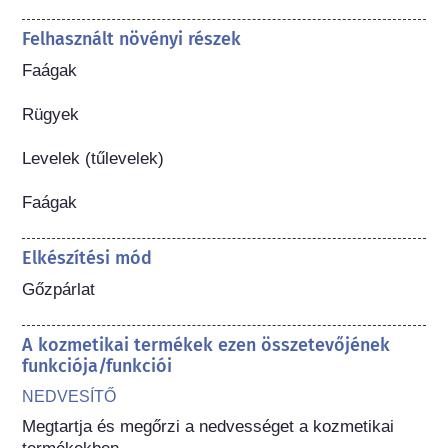
Felhasznált növényi részek
Faágak

Rügyek

Levelek (tűlevelek)

Faágak
Elkészítési mód
Gőzpárlat
A kozmetikai termékek ezen összetevőjének
funkciója/funkciói
NEDVESÍTŐ
Megtartja és megőrzi a nedvességet a kozmetikai 