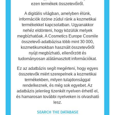
ezen termékek összetevőiről.
A digitális világban, amelyben élünk,
információk özöne zúdul ránk a kozmetikai
termékekkel kapcsolatban. Ugyanakkor
nehéz eldönteni, hogy közülük melyek
megbízhatóak. A Cosmetics Europe Cosmile
összetevő-adatbázisa több mint 30 000,
kozmetikumokban használt összetevőről
nyújt megbízható, ellenőrzött és
tudományosan alátámasztott információkat.
Ez az adatbázis segít megérteni, hogy egyes
összetevők miért szerepelnek a kozmetikai
termékekben, milyen tulajdonsággal
rendelkeznek, és még sok egyebet. Az
adatbázis jelenleg tizenkét nyelven érhető el,
és hamarosan további nyelveken is olvasható
lesz.
SEARCH THE DATABASE