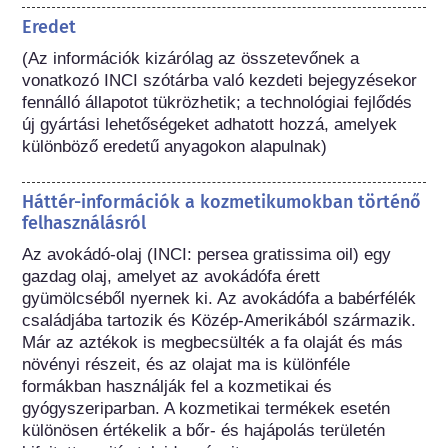
Eredet
(Az információk kizárólag az összetevőnek a 
vonatkozó INCI szótárba való kezdeti bejegyzésekor 
fennálló állapotot tükrözhetik; a technológiai fejlődés 
új gyártási lehetőségeket adhatott hozzá, amelyek 
különböző eredetű anyagokon alapulnak) 
Háttér-információk a kozmetikumokban történő
felhasználásról
Az avokádó-olaj (INCI: persea gratissima oil) egy 
gazdag olaj, amelyet az avokádófa érett 
gyümölcséből nyernek ki. Az avokádófa a babérfélék 
családjába tartozik és Közép-Amerikából származik. 
Már az aztékok is megbecsülték a fa olaját és más 
növényi részeit, és az olajat ma is különféle 
formákban használják fel a kozmetikai és 
gyógyszeriparban. A kozmetikai termékek esetén 
különösen értékelik a bőr- és hajápolás területén 