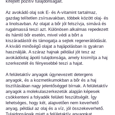
kifejtett pozitív tulajdonságait.

Az avokádó olaj sok E- és A-vitamint tartalmaz, 
gazdag telítetlen zsírsavakban, többek között olaj- és 
a linolsavban. Az olajat a bőr jól felszívja, simává és 
rugalmassá teszi azt. Különösen alkalmas repedezett 
és hámló bőr esetén, mivel védi a bőrt a 
kiszáradástól és támogatja a sejtek regenerálódását. 
A kiváló minőségű olajat a hajápolásban is gyakran 
használják. A száraz hajnak például jót tesz az 
avokádóolaj ápoló tulajdonsága, amely kisimítja a haj 
szerkezetét és fényesebbé teszi a hajat.

A felületaktív anyagok úgynevezett detergens 
anyagok, és a kozmetikumokban a bőr és a haj 
tisztításában nagy jelentőséggel bírnak. A felületaktív 
anyagok a molekulaszerkezetük alapján képesek 
csökkenteni a folyadék felületi feszültségét. Így 
lehetséges, hogy két, alapvetően nem keverhető 
anyag, például az olaj és a víz, jól összekeverhető. 
Tulajdonságaik miatt a felületaktív anyagokat 