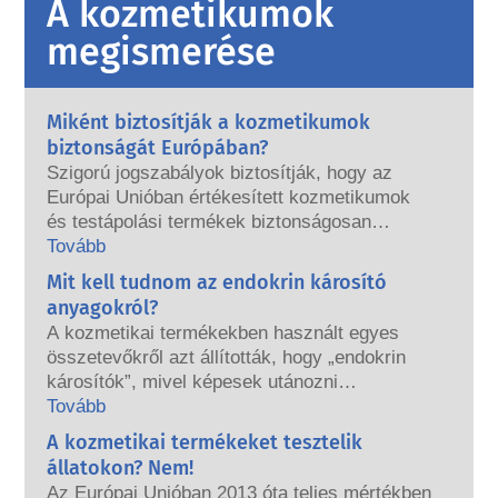
A kozmetikumok
megismerése
Miként biztosítják a kozmetikumok
biztonságát Európában?
Szigorú jogszabályok biztosítják, hogy az
Európai Unióban értékesített kozmetikumok
és testápolási termékek biztonságosan
használhatók legyenek. A vállalatok, az
Tovább
országos és az európai szabályozó hatóságok
Mit kell tudnom az endokrin károsító
közösen felelősek a kozmetikai termékek
anyagokról?
biztonságának megőrzéséért.
A kozmetikai termékekben használt egyes
összetevőkről azt állították, hogy „endokrin
károsítók”, mivel képesek utánozni
hormonjaink bizonyos tulajdonságait. Csak
Tovább
azért, mert valami képes utánozni egy
A kozmetikai termékeket tesztelik
hormont, még nem jelenti azt, hogy
állatokon? Nem!
megzavarja endokrin rendszerünket. Sok
Az Európai Unióban 2013 óta teljes mértékben