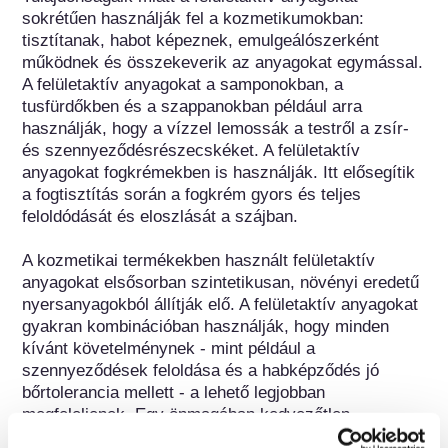
sokrétűen használják fel a kozmetikumokban: 
tisztítanak, habot képeznek, emulgeálószerként 
működnek és összekeverik az anyagokat egymással. 
A felületaktív anyagokat a samponokban, a 
tusfürdőkben és a szappanokban például arra 
használják, hogy a vízzel lemossák a testről a zsír- 
és szennyeződésrészecskéket. A felületaktív 
anyagokat fogkrémekben is használják. Itt elősegítik 
a fogtisztítás során a fogkrém gyors és teljes 
feloldódását és eloszlását a szájban.

A kozmetikai termékekben használt felületaktív 
anyagokat elsősorban szintetikusan, növényi eredetű 
nyersanyagokból állítják elő. A felületaktív anyagokat 
gyakran kombinációban használják, hogy minden 
kívánt követelménynek - mint például a 
szennyeződések feloldása és a habképződés jó 
bőrtolerancia mellett - a lehető legjobban 
megfeleljenek. Egy önmagában kedvezőtlen 
bőrtoleranciájú, de nagyon jó szennyeződéseltávolító 