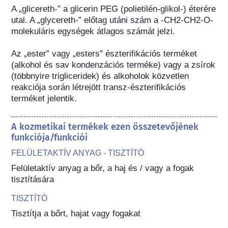
A „glicereth-” a glicerin PEG (polietilén-glikol-) éterére 
utal. A „glycereth-” előtag utáni szám a -CH2-CH2-O- 
molekuláris egységek átlagos számát jelzi.

Az „ester” vagy „esters” észterifikációs terméket 
(alkohol és sav kondenzációs terméke) vagy a zsírok 
(többnyire trigliceridek) és alkoholok közvetlen 
reakciója során létrejött transz-észterifikációs 
terméket jelentik.
A kozmetikai termékek ezen összetevőjének
funkciója/funkciói
FELÜLETAKTÍV ANYAG - TISZTÍTÓ
Felületaktív anyag a bőr, a haj és / vagy a fogak 
tisztítására
TISZTÍTÓ
Tisztítja a bőrt, hajat vagy fogakat