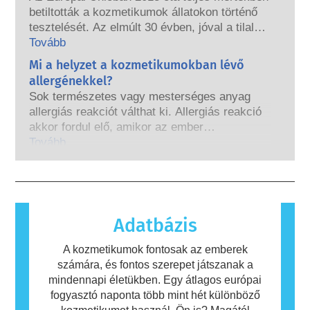
anyag, köztük a természetesek is,
betiltották a kozmetikumok állatokon történő
utánozhatják a hormonok tulajdonságait, de
tesztelését. Az elmúlt 30 évben, jóval a tilalom
nagyon kevés ezek közt, többnyire az erős
hatályba lépése előtt, a kozmetikai és
Tovább
gyógyszerek, melyeknél valaha is kimutatták,
testápolási ipar kutatásba és fejlesztésbe
Mi a helyzet a kozmetikumokban lévő
hogy zavart okoznak az endokrin
fogott, hogy úttörő szerepet töltsön be az
rendszerben. A minősített, tudományos
allergénekkel?
állatkísérleti eszközök alternatíváinak
szakértők által elvégzett szigorú
Sok természetes vagy mesterséges anyag
fejlesztésébe, hogy értékelhesse a kozmetikai
termékbiztonsági értékelések, amelyeket a
allergiás reakciót válthat ki. Allergiás reakció
összetevők és termékek biztonságosságát.
vállalatoknak törvényileg kötelesek elvégezni,
akkor fordul elő, amikor az ember
lefedik az összes lehetséges kockázatot,
immunrendszere olyan anyagokra reagál,
Tovább
beleértve a potenciális endokrin zavarokat
amelyek a legtöbb ember számára
okozókat is.
ártalmatlanok. Az allergiás reakciót kiváltó
anyagot allergénnek nevezzük. A kozmetikai
és testápolási termékek olyan összetevőket
tartalmazhatnak, amelyek egyes emberek
Adatbázis
számára allergiát okozhatnak. Ez nem jelenti
azt, hogy a termék mások számára nem
A kozmetikumok fontosak az emberek
biztonságos.
számára, és fontos szerepet játszanak a
mindennapi életükben. Egy átlagos európai
fogyasztó naponta több mint hét különböző