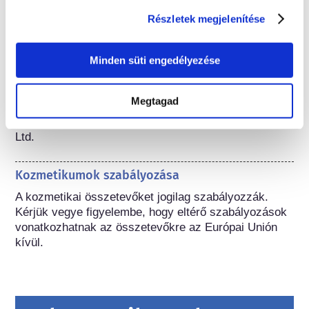
csökken.
Részletek megjelenítése
A biztonságos használatra vonatkozó
információk
Minden süti engedélyezése
Claudia Fruijtier-Pölloth: A kozmetikai termékekben 
használt polietilénglikolok (PEG-ek) és származékaik 
Megtagad
biztonsági értékelése. Megjelenés: „Toxicology” 
(2005), 214. szám, 1-38. oldal Kiadó: Elsevier Ireland 
Ltd.
Kozmetikumok szabályozása
A kozmetikai összetevőket jogilag szabályozzák. 
Kérjük vegye figyelembe, hogy eltérő szabályozások 
vonatkozhatnak az összetevőkre az Európai Unión 
kívül.