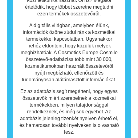
kozmetikumot használ. Ön is? Magától
értetődik, hogy többet szeretne megtudni
ezen termékek összetevőiről.
A digitális világban, amelyben élünk,
információk özöne zúdul ránk a kozmetikai
termékekkel kapcsolatban. Ugyanakkor
nehéz eldönteni, hogy közülük melyek
megbízhatóak. A Cosmetics Europe Cosmile
összetevő-adatbázisa több mint 30 000,
kozmetikumokban használt összetevőről
nyújt megbízható, ellenőrzött és
tudományosan alátámasztott információkat.
Ez az adatbázis segít megérteni, hogy egyes
összetevők miért szerepelnek a kozmetikai
termékekben, milyen tulajdonsággal
rendelkeznek, és még sok egyebet. Az
adatbázis jelenleg tizenkét nyelven érhető el,
és hamarosan további nyelveken is olvasható
lesz.