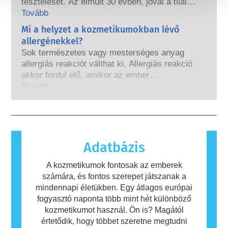
tesztelését. Az elmúlt 30 évben, jóval a tilalom
nagyon kevés ezek közt, többnyire az erős
hatályba lépése előtt, a kozmetikai és
Tovább
gyógyszerek, melyeknél valaha is kimutatták,
testápolási ipar kutatásba és fejlesztésbe
Mi a helyzet a kozmetikumokban lévő
hogy zavart okoznak az endokrin
fogott, hogy úttörő szerepet töltsön be az
rendszerben. A minősített, tudományos
allergénekkel?
állatkísérleti eszközök alternatíváinak
szakértők által elvégzett szigorú
Sok természetes vagy mesterséges anyag
fejlesztésébe, hogy értékelhesse a kozmetikai
termékbiztonsági értékelések, amelyeket a
allergiás reakciót válthat ki. Allergiás reakció
összetevők és termékek biztonságosságát.
vállalatoknak törvényileg kötelesek elvégezni,
akkor fordul elő, amikor az ember
lefedik az összes lehetséges kockázatot,
immunrendszere olyan anyagokra reagál,
Tovább
beleértve a potenciális endokrin zavarokat
amelyek a legtöbb ember számára
okozókat is.
ártalmatlanok. Az allergiás reakciót kiváltó
anyagot allergénnek nevezzük. A kozmetikai
és testápolási termékek olyan összetevőket
tartalmazhatnak, amelyek egyes emberek
Adatbázis
számára allergiát okozhatnak. Ez nem jelenti
azt, hogy a termék mások számára nem
A kozmetikumok fontosak az emberek
biztonságos.
számára, és fontos szerepet játszanak a
mindennapi életükben. Egy átlagos európai
fogyasztó naponta több mint hét különböző
kozmetikumot használ. Ön is? Magától
értetődik, hogy többet szeretne megtudni