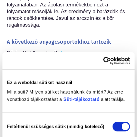
folyamatában. Az ápolási termékekben ezt a 
folyamatot másolják le. Az eredmény a barázdák és 
ráncok csökkentése. Javul az arcszín és a bőr 
rugalmassága.
A következő anyagcsoportokhoz tartozik
Bőrápolási összetevők
Kozmetikumok szabályozása
A kozmetikai összetevőket jogilag szabályozzák. 
Ez a weboldal sütiket használ
Kérjük vegye figyelembe, hogy eltérő szabályozások 
vonatkozhatnak az összetevőkre az Európai Unión 
Mi a süti? Milyen sütiket használunk és miért? Az erre
kívül.
vonatkozó tájékoztatást a
Süti-tájékoztató
alatt találja.
Hozzájárulás
A kozmetikumok
Feltétlenül szükséges sütik (mindig kötelező)
kiválasztása