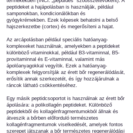
termékekben (INCI: „pepdides” szóösszetevőként). A 
peptideket a hajápolásban is használják, például 
samponokban, kondicionálókban és 
gyógykrémekben. Ezek képesek behatolni a belső 
hajszerkezetbe (cortex) és megerősíteni a hajat.

Az arcápolásban például speciális hatóanyag-
komplexeket használnak, amelyekben a peptideket 
különböző vitaminokkal, például B3-vitaminnal, B5-
provitaminnal és E-vitaminnal, valamint más 
ápolóanyagokkal vegyítik. Ezek a hatóanyag-
komplexek felgyorsítják az érett bőr regenerálódását, 
erősítik annak szerkezetét, és így hozzájárulnak a 
ráncok látható csökkentéséhez.

Egy másik peptidcsoportot is használnak az érett bőr 
ápolására: a polikollagén peptideket. Különböző 
peptidekből és kollagénfragmentumokból állnak és 
átveszik a bőrben előforduló természetes 
kollagénfragmentumok viselkedését, amelyek fontos 
szerepet játszanak a bőr természetes regenerálódási 