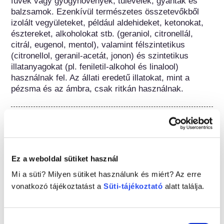
füvek vagy gyógynövények, tűlevelek, gyanták és 
balzsamok. Ezenkívül természetes összetevőkből 
izolált vegyületeket, például aldehideket, ketonokat, 
észtereket, alkoholokat stb. (geraniol, citronellál, 
citrál, eugenol, mentol), valamint félszintetikus 
(citronellol, geranil-acetát, jonon) és szintetikus 
illatanyagokat (pl. feniletil-alkohol és linalool) 
használnak fel. Az állati eredetű illatokat, mint a 
pézsma és az ámbra, csak ritkán használnak.
A következő anyagcsoportokhoz tartozik
Parfümök és illatanyagok
Kozmetikumok szabályozása
Ez a weboldal sütiket használ
A kozmetikai összetevőket jogilag szabályozzák. 
Mi a süti? Milyen sütiket használunk és miért? Az erre
Kérjük vegye figyelembe, hogy eltérő szabályozások 
vonatkozó tájékoztatást a
Süti-tájékoztató
alatt találja.
vonatkozhatnak az összetevőkre az Európai Unión 
kívül.
Hozzájárulás