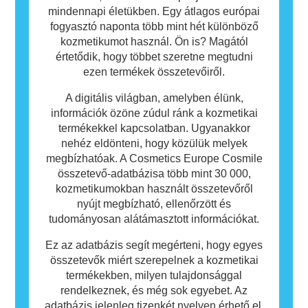
mindennapi életükben. Egy átlagos európai
fogyasztó naponta több mint hét különböző
kozmetikumot használ. Ön is? Magától
értetődik, hogy többet szeretne megtudni
ezen termékek összetevőiről.
A digitális világban, amelyben élünk,
információk özöne zúdul ránk a kozmetikai
termékekkel kapcsolatban. Ugyanakkor
nehéz eldönteni, hogy közülük melyek
megbízhatóak. A Cosmetics Europe Cosmile
összetevő-adatbázisa több mint 30 000,
kozmetikumokban használt összetevőről
nyújt megbízható, ellenőrzött és
tudományosan alátámasztott információkat.
Ez az adatbázis segít megérteni, hogy egyes
összetevők miért szerepelnek a kozmetikai
termékekben, milyen tulajdonsággal
rendelkeznek, és még sok egyebet. Az
adatbázis jelenleg tizenkét nyelven érhető el,