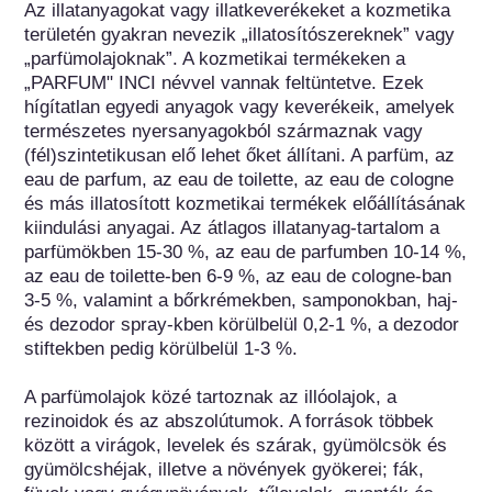
Az illatanyagokat vagy illatkeverékeket a kozmetika 
területén gyakran nevezik „illatosítószereknek” vagy 
„parfümolajoknak”. A kozmetikai termékeken a 
„PARFUM" INCI névvel vannak feltüntetve. Ezek 
hígítatlan egyedi anyagok vagy keverékeik, amelyek 
természetes nyersanyagokból származnak vagy 
(fél)szintetikusan elő lehet őket állítani. A parfüm, az 
eau de parfum, az eau de toilette, az eau de cologne 
és más illatosított kozmetikai termékek előállításának 
kiindulási anyagai. Az átlagos illatanyag-tartalom a 
parfümökben 15-30 %, az eau de parfumben 10-14 %, 
az eau de toilette-ben 6-9 %, az eau de cologne-ban 
3-5 %, valamint a bőrkrémekben, samponokban, haj- 
és dezodor spray-kben körülbelül 0,2-1 %, a dezodor 
stiftekben pedig körülbelül 1-3 %.

A parfümolajok közé tartoznak az illóolajok, a 
rezinoidok és az abszolútumok. A források többek 
között a virágok, levelek és szárak, gyümölcsök és 
gyümölcshéjak, illetve a növények gyökerei; fák, 