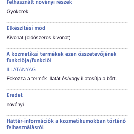
Felhasznált növényi részek
Gyökerek
Elkészítési mód
Kivonat (oldószeres kivonat)
A kozmetikai termékek ezen összetevőjének
funkciója/funkciói
ILLATANYAG
Fokozza a termék illatát és/vagy illatosítja a bőrt.
Eredet
növényi
Háttér-információk a kozmetikumokban történő
felhasználásról