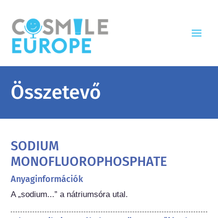
Összetevő
SODIUM
MONOFLUOROPHOSPHATE
Anyaginformációk
A „sodium...” a nátriumsóra utal.