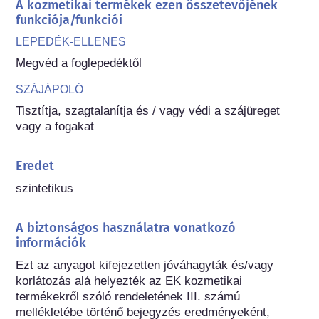
A kozmetikai termékek ezen összetevőjének
funkciója/funkciói
LEPEDÉK-ELLENES
Megvéd a foglepedéktől
SZÁJÁPOLÓ
Tisztítja, szagtalanítja és / vagy védi a szájüreget 
vagy a fogakat
Eredet
szintetikus
A biztonságos használatra vonatkozó
információk
Ezt az anyagot kifejezetten jóváhagyták és/vagy 
korlátozás alá helyezték az EK kozmetikai 
termékekről szóló rendeletének III. számú 
mellékletébe történő bejegyzés eredményeként, 