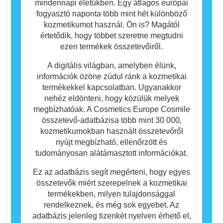
mindennapi életükben. Egy átlagos európai
fogyasztó naponta több mint hét különböző
kozmetikumot használ. Ön is? Magától
értetődik, hogy többet szeretne megtudni
ezen termékek összetevőiről.
A digitális világban, amelyben élünk,
információk özöne zúdul ránk a kozmetikai
termékekkel kapcsolatban. Ugyanakkor
nehéz eldönteni, hogy közülük melyek
megbízhatóak. A Cosmetics Europe Cosmile
összetevő-adatbázisa több mint 30 000,
kozmetikumokban használt összetevőről
nyújt megbízható, ellenőrzött és
tudományosan alátámasztott információkat.
Ez az adatbázis segít megérteni, hogy egyes
összetevők miért szerepelnek a kozmetikai
termékekben, milyen tulajdonsággal
rendelkeznek, és még sok egyebet. Az
adatbázis jelenleg tizenkét nyelven érhető el,