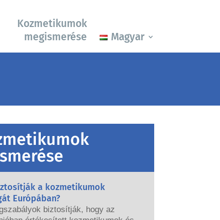
Kozmetikumok
megismerése
Magyar
zmetikumok
smerése
iztosítják a kozmetikumok
gát Európában?
gszabályok biztosítják, hogy az