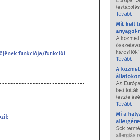
Európai U
testápolá
használhat
Tovább
országos 
Mit kell 
közösen f
anyagokr
biztonság
A kozmeti
összetevők
károsítók”
őjének funkciója/funkciói
hormonjai
Tovább
azért, me
A kozmet
hormont, 
állatoko
endokrin 
Az Európa
természet
betiltottá
tulajdonsá
tesztelésé
többnyire
hatályba l
Tovább
valaha is 
testápolás
Mi a hel
endokrin r
ozik
fogott, ho
tudományos
allergén
állatkísér
termékbiz
Sok termé
fejlesztés
vállalatok
allergiás r
összetevő