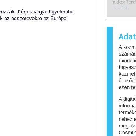
lefedik a
akkor ford
beleértve 
immunrend
Tovább
yozzák. Kérjük vegye figyelembe, 
okozókat i
amelyek a
k az összetevőkre az Európai 
ártalmatla
anyagot a
Adat
és testáp
tartalmaz
A kozm
számára al
számára
azt, hogy
mindenn
biztonság
fogyasz
kozmeti
értetőd
ezen te
A digit
informá
termék
nehéz e
megbíz
Cosmile