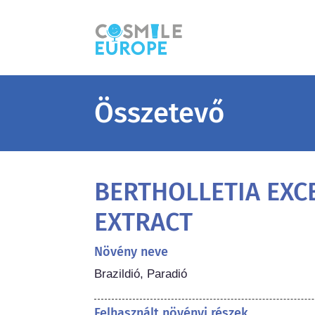
Összetevő
BERTHOLLETIA EXC
EXTRACT
Növény neve
Brazildió, Paradió
Felhasznált növényi részek