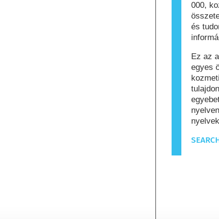
000, k
összete
és tud
informá
Ez az a
egyes ö
kozmeti
tulajdo
egyebet
nyelven
nyelvek
SEARCH