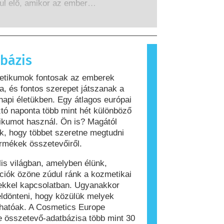
z összes lehetséges kockázatot,
ul elő, amikor az ember
a potenciális endokrin zavarokat
szere olyan anyagokra reagál,
s.
 legtöbb ember számára
nok. Az allergiás reakciót kiváltó
llergénnek nevezzük. A kozmetikai
bázis
olási termékek olyan összetevőket
hatnak, amelyek egyes emberek
etikumok fontosak az emberek
lergiát okozhatnak. Ez nem jelenti
, és fontos szerepet játszanak a
 a termék mások számára nem
api életükben. Egy átlagos európai
os.
tó naponta több mint hét különböző
kumot használ. Ön is? Magától
ik, hogy többet szeretne megtudni
rmékek összetevőiről.
ális világban, amelyben élünk,
ciók özöne zúdul ránk a kozmetikai
ekkel kapcsolatban. Ugyanakkor
ldönteni, hogy közülük melyek
hatóak. A Cosmetics Europe
 összetevő-adatbázisa több mint 30