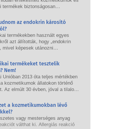
nióban értékesített kozmetikumok és
si termékek biztonságosan
ók legyenek. A vállalatok, az
és az európai szabályozó hatóságok
tudnom az endokrin károsító
elelősek a kozmetikai termékek
ól?
ának megőrzéséért.
kai termékekben használt egyes
ről azt állították, hogy „endokrin
, mivel képesek utánozni
nk bizonyos tulajdonságait. Csak
rt valami képes utánozni egy
ikai termékeket tesztelik
még nem jelenti azt, hogy megzavarja
n? Nem!
rendszerünket. Sok anyag, köztük a
i Unióban 2013 óta teljes mértékben
esek is, utánozhatják a hormonok
k a kozmetikumok állatokon történő
gait, de nagyon kevés ezek közt,
t. Az elmúlt 30 évben, jóval a tilalom
 az erős gyógyszerek, melyeknél
épése előtt, a kozmetikai és
kimutatták, hogy zavart okoznak az
i ipar kutatásba és fejlesztésbe
yzet a kozmetikumokban lévő
endszerben. A minősített,
gy úttörő szerepet töltsön be az
 szakértők által elvégzett szigorú
ekkel?
leti eszközök alternatíváinak
tonsági értékelések, amelyeket a
szetes vagy mesterséges anyag
ébe, hogy értékelhesse a kozmetikai
nak törvényileg kötelesek elvégezni,
eakciót válthat ki. Allergiás reakció
k és termékek biztonságosságát.