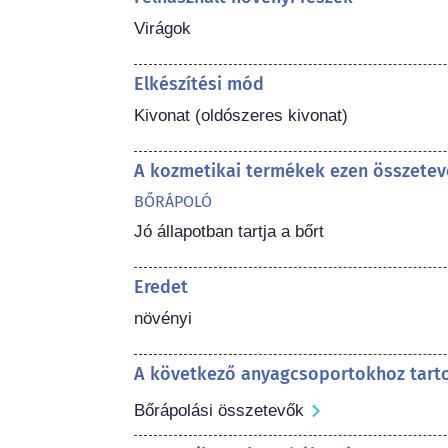
Virágok
Elkészítési mód
Kivonat (oldószeres kivonat)
A kozmetikai termékek ezen összetev
BŐRÁPOLÓ
Jó állapotban tartja a bőrt
Eredet
növényi
A következő anyagcsoportokhoz tart
Bőrápolási összetevők