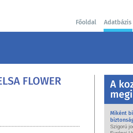
Főoldal
Adatbázis
ELSA FLOWER
A ko
megi
Miként b
biztonsá
Szigorú jo