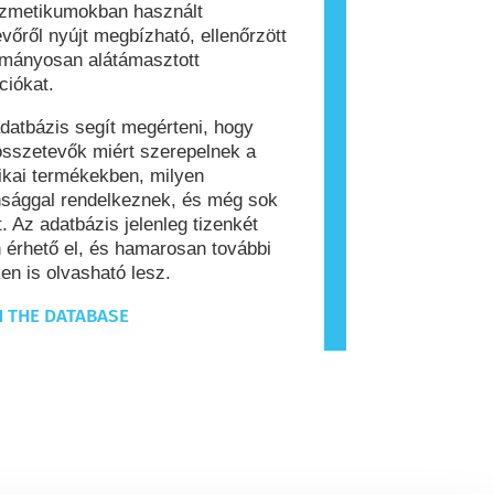
ozmetikumokban használt
vőről nyújt megbízható, ellenőrzött
ományosan alátámasztott
ciókat.
datbázis segít megérteni, hogy
sszetevők miért szerepelnek a
kai termékekben, milyen
nsággal rendelkeznek, és még sok
. Az adatbázis jelenleg tizenkét
 érhető el, és hamarosan további
en is olvasható lesz.
 THE DATABASE