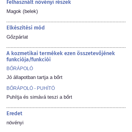
Felhasznált növényi részek
Magok (belek)
Elkészítési mód
Gőzpárlat
A kozmetikai termékek ezen összetevőjének
funkciója/funkciói
BŐRÁPOLÓ
Jó állapotban tartja a bőrt
BŐRÁPOLÓ - PUHÍTÓ
Puhítja és simává teszi a bőrt
Eredet
növényi