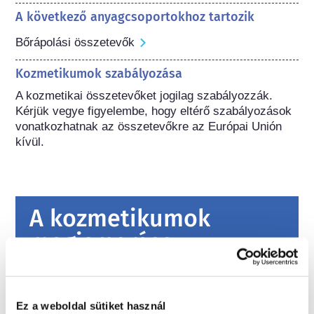
A következő anyagcsoportokhoz tartozik
Bőrápolási összetevők
Kozmetikumok szabályozása
A kozmetikai összetevőket jogilag szabályozzák. 
Kérjük vegye figyelembe, hogy eltérő szabályozások 
vonatkozhatnak az összetevőkre az Európai Unión 
kívül.
A kozmetikumok
megismerése
Miként biztosítják a kozmetikumok
biztonságát Európában?
Ez a weboldal sütiket használ