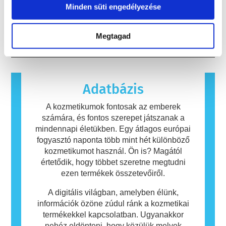
fejlesztésébe, hogy értékelhesse a kozmetikai
termékbiztonsági értékelések, amelyeket a
allergiás reakciót válthat ki. Allergiás reakció
Minden süti engedélyezése
összetevők és termékek biztonságosságát.
vállalatoknak törvényileg kötelesek elvégezni,
akkor fordul elő, amikor az ember
lefedik az összes lehetséges kockázatot,
immunrendszere olyan anyagokra reagál,
Tovább
Megtagad
beleértve a potenciális endokrin zavarokat
amelyek a legtöbb ember számára
okozókat is.
ártalmatlanok. Az allergiás reakciót kiváltó
anyagot allergénnek nevezzük. A kozmetikai
és testápolási termékek olyan összetevőket
tartalmazhatnak, amelyek egyes emberek
Adatbázis
számára allergiát okozhatnak. Ez nem jelenti
azt, hogy a termék mások számára nem
A kozmetikumok fontosak az emberek
biztonságos.
számára, és fontos szerepet játszanak a
mindennapi életükben. Egy átlagos európai
fogyasztó naponta több mint hét különböző
kozmetikumot használ. Ön is? Magától
értetődik, hogy többet szeretne megtudni
ezen termékek összetevőiről.
A digitális világban, amelyben élünk,
információk özöne zúdul ránk a kozmetikai
termékekkel kapcsolatban. Ugyanakkor
nehéz eldönteni, hogy közülük melyek