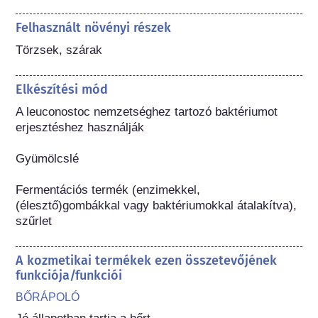
Felhasznált növényi részek
Törzsek, szárak
Elkészítési mód
A leuconostoc nemzetséghez tartozó baktériumot 
erjesztéshez használják

Gyümölcslé

Fermentációs termék (enzimekkel, 
(élesztő)gombákkal vagy baktériumokkal átalakítva), 
szűrlet
A kozmetikai termékek ezen összetevőjének
funkciója/funkciói
BŐRÁPOLÓ