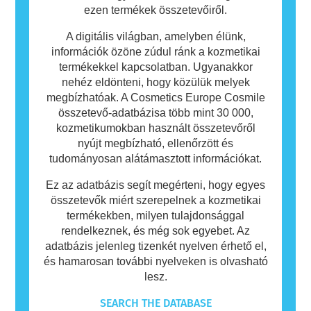
ezen termékek összetevőiről.
A digitális világban, amelyben élünk,
információk özöne zúdul ránk a kozmetikai
termékekkel kapcsolatban. Ugyanakkor
nehéz eldönteni, hogy közülük melyek
megbízhatóak. A Cosmetics Europe Cosmile
összetevő-adatbázisa több mint 30 000,
kozmetikumokban használt összetevőről
nyújt megbízható, ellenőrzött és
tudományosan alátámasztott információkat.
Ez az adatbázis segít megérteni, hogy egyes
összetevők miért szerepelnek a kozmetikai
termékekben, milyen tulajdonsággal
rendelkeznek, és még sok egyebet. Az
adatbázis jelenleg tizenkét nyelven érhető el,
és hamarosan további nyelveken is olvasható
lesz.
SEARCH THE DATABASE