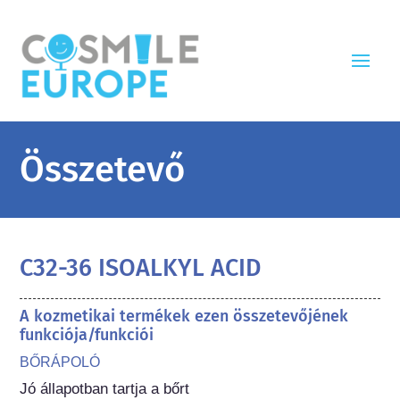
Összetevő
C32-36 ISOALKYL ACID
A kozmetikai termékek ezen összetevőjének
funkciója/funkciói
BŐRÁPOLÓ
Jó állapotban tartja a bőrt