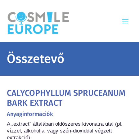
Összetevő
CALYCOPHYLLUM SPRUCEANUM
BARK EXTRACT
Anyaginformációk
A „extract” általában oldószeres kivonatra utal (pl. 
vízzel, alkohollal vagy szén-dioxiddal végzett 
extrakció).