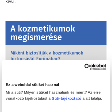
kívül.
A kozmetikumok
megismerése
Miként biztosítják a kozmetikumok
biztonságát Európában?
Szigorú jogszabályok biztosítják, hogy az
Európai Unióban értékesített kozmetikumok
és testápolási termékek biztonságosan
használhatók legyenek. A vállalatok, az
Tovább
Ez a weboldal sütiket használ
országos és az európai szabályozó hatóságok
Mit kell tudnom az endokrin károsító
közösen felelősek a kozmetikai termékek
Mi a süti? Milyen sütiket használunk és miért? Az erre
anyagokról?
biztonságának megőrzéséért.
vonatkozó tájékoztatást a
Süti-tájékoztató
alatt találja.
A kozmetikai termékekben használt egyes
összetevőkről azt állították, hogy „endokrin
károsítók”, mivel képesek utánozni