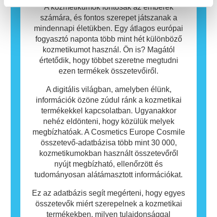
azt, hogy a termék mások számára nem
A kozmetikumok fontosak az emberek
biztonságos.
számára, és fontos szerepet játszanak a
mindennapi életükben. Egy átlagos európai
fogyasztó naponta több mint hét különböző
kozmetikumot használ. Ön is? Magától
értetődik, hogy többet szeretne megtudni
ezen termékek összetevőiről.
A digitális világban, amelyben élünk,
információk özöne zúdul ránk a kozmetikai
termékekkel kapcsolatban. Ugyanakkor
nehéz eldönteni, hogy közülük melyek
megbízhatóak. A Cosmetics Europe Cosmile
összetevő-adatbázisa több mint 30 000,
kozmetikumokban használt összetevőről
nyújt megbízható, ellenőrzött és
tudományosan alátámasztott információkat.
Ez az adatbázis segít megérteni, hogy egyes
összetevők miért szerepelnek a kozmetikai
termékekben, milyen tulajdonsággal