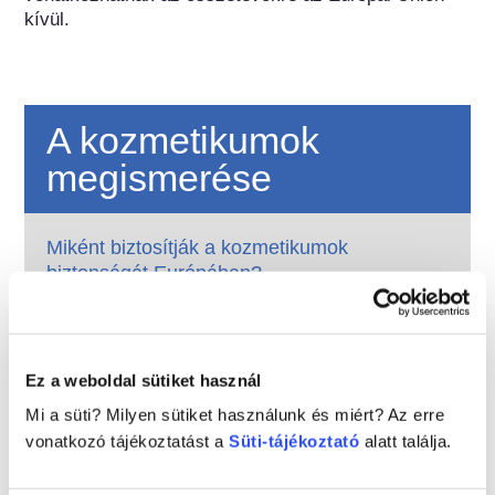
kívül.
A kozmetikumok
megismerése
Miként biztosítják a kozmetikumok
biztonságát Európában?
Szigorú jogszabályok biztosítják, hogy az
Európai Unióban értékesített kozmetikumok
és testápolási termékek biztonságosan
használhatók legyenek. A vállalatok, az
Tovább
Ez a weboldal sütiket használ
országos és az európai szabályozó hatóságok
Mit kell tudnom az endokrin károsító
Mi a süti? Milyen sütiket használunk és miért? Az erre
közösen felelősek a kozmetikai termékek
anyagokról?
vonatkozó tájékoztatást a
Süti-tájékoztató
alatt találja.
biztonságának megőrzéséért.
A kozmetikai termékekben használt egyes
összetevőkről azt állították, hogy „endokrin