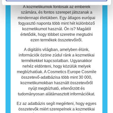
számára allergiát okozhatnak. Ez nem jelenti
azt, hogy a termék mások számára nem
A kozmetikumok fontosak az emberek
biztonságos.
számára, és fontos szerepet játszanak a
mindennapi életükben. Egy átlagos európai
fogyasztó naponta több mint hét különböző
kozmetikumot használ. Ön is? Magától
értetődik, hogy többet szeretne megtudni
ezen termékek összetevőiről.
A digitális világban, amelyben élünk,
információk özöne zúdul ránk a kozmetikai
termékekkel kapcsolatban. Ugyanakkor
nehéz eldönteni, hogy közülük melyek
megbízhatóak. A Cosmetics Europe Cosmile
összetevő-adatbázisa több mint 30 000,
kozmetikumokban használt összetevőről
nyújt megbízható, ellenőrzött és
tudományosan alátámasztott információkat.
Ez az adatbázis segít megérteni, hogy egyes
összetevők miért szerepelnek a kozmetikai