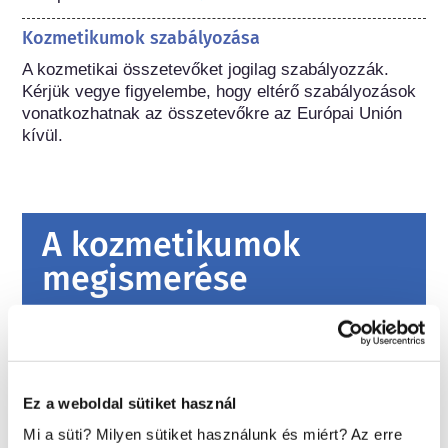
Kozmetikumok szabályozása
A kozmetikai összetevőket jogilag szabályozzák. 
Kérjük vegye figyelembe, hogy eltérő szabályozások 
vonatkozhatnak az összetevőkre az Európai Unión 
kívül.
A kozmetikumok
megismerése
Miként biztosítják a kozmetikumok
biztonságát Európában?
Szigorú jogszabályok biztosítják, hogy az
Ez a weboldal sütiket használ
Európai Unióban értékesített kozmetikumok
és testápolási termékek biztonságosan
Mi a süti? Milyen sütiket használunk és miért? Az erre