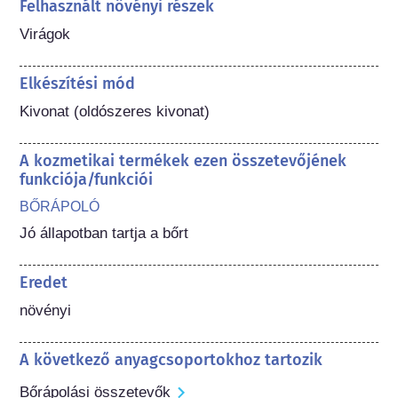
Felhasznált növényi részek
Virágok
Elkészítési mód
Kivonat (oldószeres kivonat)
A kozmetikai termékek ezen összetevőjének
funkciója/funkciói
BŐRÁPOLÓ
Jó állapotban tartja a bőrt
Eredet
növényi
A következő anyagcsoportokhoz tartozik
Bőrápolási összetevők