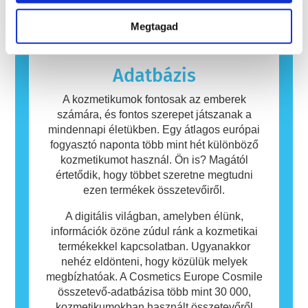
beleértve a potenciális endokrin zavarokat
amelyek a legtöbb ember számára
okozókat is.
ártalmatlanok. Az allergiás reakciót kiváltó
Megtagad
anyagot allergénnek nevezzük. A kozmetikai
és testápolási termékek olyan összetevőket
tartalmazhatnak, amelyek egyes emberek
Adatbázis
számára allergiát okozhatnak. Ez nem jelenti
azt, hogy a termék mások számára nem
A kozmetikumok fontosak az emberek
biztonságos.
számára, és fontos szerepet játszanak a
mindennapi életükben. Egy átlagos európai
fogyasztó naponta több mint hét különböző
kozmetikumot használ. Ön is? Magától
értetődik, hogy többet szeretne megtudni
ezen termékek összetevőiről.
A digitális világban, amelyben élünk,
információk özöne zúdul ránk a kozmetikai
termékekkel kapcsolatban. Ugyanakkor
nehéz eldönteni, hogy közülük melyek
megbízhatóak. A Cosmetics Europe Cosmile
összetevő-adatbázisa több mint 30 000,
kozmetikumokban használt összetevőről