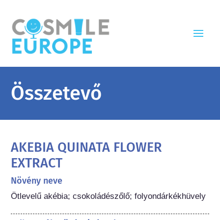
Összetevő
AKEBIA QUINATA FLOWER
EXTRACT
Növény neve
Ötlevelű akébia; csokoládészőlő; folyondárkékhüvely