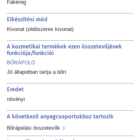
Fakéreg
Elkészítési mód
Kivonat (oldószeres kivonat)
A kozmetikai termékek ezen összetevőjének
funkciója/funkciói
BŐRÁPOLÓ
Jó állapotban tartja a bőrt
Eredet
növényi
A következő anyagcsoportokhoz tartozik
Bőrápolási összetevők