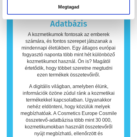
ártalmatlanok. Az allergiás reakciót kiváltó
Megtagad
anyagot allergénnek nevezzük. A kozmetikai
és testápolási termékek olyan összetevőket
tartalmazhatnak, amelyek egyes emberek
Adatbázis
számára allergiát okozhatnak. Ez nem jelenti
azt, hogy a termék mások számára nem
A kozmetikumok fontosak az emberek
biztonságos.
számára, és fontos szerepet játszanak a
mindennapi életükben. Egy átlagos európai
fogyasztó naponta több mint hét különböző
kozmetikumot használ. Ön is? Magától
értetődik, hogy többet szeretne megtudni
ezen termékek összetevőiről.
A digitális világban, amelyben élünk,
információk özöne zúdul ránk a kozmetikai
termékekkel kapcsolatban. Ugyanakkor
nehéz eldönteni, hogy közülük melyek
megbízhatóak. A Cosmetics Europe Cosmile
összetevő-adatbázisa több mint 30 000,
kozmetikumokban használt összetevőről
nyújt megbízható, ellenőrzött és