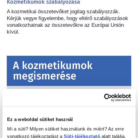
Kozmetikumok szabályozása
A kozmetikai összetevőket jogilag szabályozzák. 
Kérjük vegye figyelembe, hogy eltérő szabályozások 
vonatkozhatnak az összetevőkre az Európai Unión 
kívül.
A kozmetikumok
megismerése
Miként biztosítják a kozmetikumok
biztonságát Európában?
Szigorú jogszabályok biztosítják, hogy az
Európai Unióban értékesített kozmetikumok
Ez a weboldal sütiket használ
és testápolási termékek biztonságosan
Mi a süti? Milyen sütiket használunk és miért? Az erre
használhatók legyenek. A vállalatok, az
Tovább
országos és az európai szabályozó hatóságok
vonatkozó tájékoztatást a
Süti-tájékoztató
alatt találja.