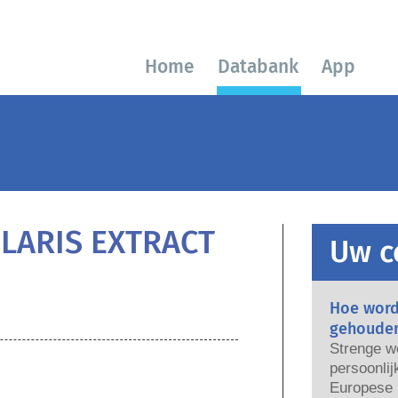
Home
Databank
App
LARIS EXTRACT
Uw c
Hoe word
gehoude
Strenge w
persoonlij
Europese U