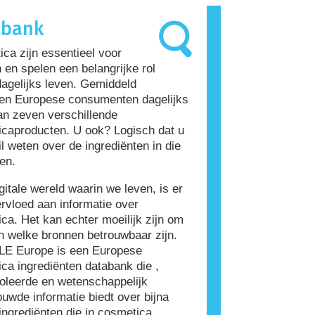
roorzaakt, wordt een allergeen
abank
Cosmetica en verzorgingsproducten
rediënten bevatten die voor
ca zijn essentieel voor
ensen allergeen zijn. Dit betekent
en spelen een belangrijke rol
et product niet veilig is voor anderen
dagelijks leven. Gemiddeld
ruiken.
en Europese consumenten dagelijks
n zeven verschillende
caproducten. U ook? Logisch dat u
l weten over de ingrediënten in die
en.
igitale wereld waarin we leven, is er
rvloed aan informatie over
ca. Het kan echter moeilijk zijn om
n welke bronnen betrouwbaar zijn.
E Europe is een Europese
ca ingrediënten databank die ,
oleerde en wetenschappelijk
uwde informatie biedt over bijna
ingrediënten die in cosmetica