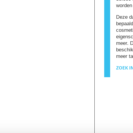
worden 
Deze da
bepaald
cosmeti
eigensc
meer. 
beschik
meer ta
ZOEK I