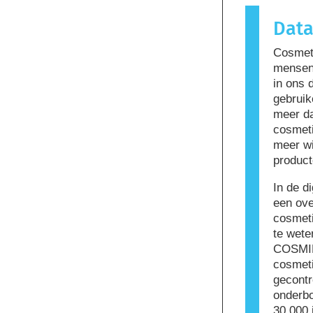
reactie ve
Dat
genoemd. 
kunnen ing
Cosmeti
sommige m
mensen 
niet dat h
in ons 
om te geb
gebruik
meer da
cosmeti
meer wi
product
In de d
een ove
cosmeti
te wete
COSMIL
cosmeti
gecontr
onderbo
30.000 