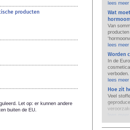
gebruik. B
lees meer
regelgeven
etische producten
Wat moet
verantwoo
hormoonv
producten 
Van sommi
producten
‘hormoonve
eigenscha
lees meer
nabootsen
Worden c
kan naboo
In de Euro
verstoort.
cosmetica 
natuurlij
verboden. 
heel weini
er een ve
lees meer
krachtige 
lichaamsve
Hoe zit h
het hormo
onderzoek 
productvei
Veel stoff
alternatie
gekwalific
geproduce
guleerd. Let op: er kunnen andere 
van cosme
bedrijven w
veroorzake
ten buiten de EU.
beoordele
bestrijken 
wanneer i
lees meer
potentiële
stoffen d
ongevaarli