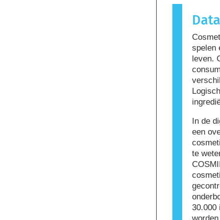
reactie ve
Dat
genoemd. 
kunnen ing
Cosmeti
sommige m
spelen 
niet dat h
leven. 
om te geb
consum
verschi
Logisch
ingredi
In de d
een ove
cosmeti
te wete
COSMIL
cosmeti
gecontr
onderbo
30.000 
worden 