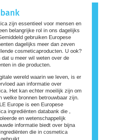
roorzaakt, wordt een allergeen
abank
Cosmetica en verzorgingsproducten
rediënten bevatten die voor
ca zijn essentieel voor mensen en
ensen allergeen zijn. Dit betekent
een belangrijke rol in ons dagelijks
et product niet veilig is voor anderen
Gemiddeld gebruiken Europese
ruiken.
enten dagelijks meer dan zeven
llende cosmeticaproducten. U ook?
 dat u meer wil weten over de
ënten in die producten.
igitale wereld waarin we leven, is er
rvloed aan informatie over
ca. Het kan echter moeilijk zijn om
n welke bronnen betrouwbaar zijn.
E Europe is een Europese
ca ingrediënten databank die ,
oleerde en wetenschappelijk
uwde informatie biedt over bijna
ingrediënten die in cosmetica
gebruikt.