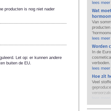
gebruik. B
lees meer
regelgeven
he producten is nog niet nader 
Wat moet
verantwoo
hormoonv
producten 
Van sommi
producten
‘hormoonve
eigenscha
lees meer
nabootsen
Worden c
kan naboo
In de Euro
verstoort.
cosmetica 
guleerd. Let op: er kunnen andere 
natuurlij
verboden. 
ten buiten de EU.
heel weini
er een ve
lees meer
krachtige 
lichaamsve
Hoe zit h
het hormo
onderzoek 
productvei
Veel stoff
alternatie
gekwalific
geproduce
van cosme
bedrijven w
veroorzake
beoordele
bestrijken 
wanneer i
lees meer
potentiële
stoffen d
ongevaarli