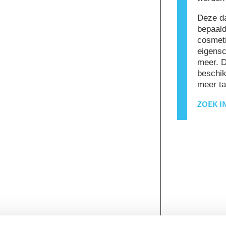
Deze da
bepaald
cosmeti
eigensc
meer. 
beschik
meer ta
ZOEK I