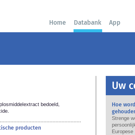
Home
Databank
App
Uw c
Hoe word
plosmiddelextract bedoeld, 
xide.
gehoude
Strenge w
persoonlij
etische producten
Europese U