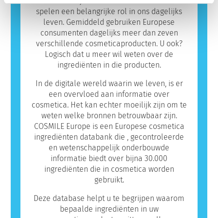
allergeen zijn. Dit betekent niet dat het
Cosmetica zijn essentieel voor mensen en
product niet veilig is voor anderen om te
spelen een belangrijke rol in ons dagelijks
gebruiken.
leven. Gemiddeld gebruiken Europese
consumenten dagelijks meer dan zeven
verschillende cosmeticaproducten. U ook?
Logisch dat u meer wil weten over de
ingrediënten in die producten.
In de digitale wereld waarin we leven, is er
een overvloed aan informatie over
cosmetica. Het kan echter moeilijk zijn om te
weten welke bronnen betrouwbaar zijn.
COSMILE Europe is een Europese cosmetica
ingrediënten databank die , gecontroleerde
en wetenschappelijk onderbouwde
informatie biedt over bijna 30.000
ingrediënten die in cosmetica worden
gebruikt.
Deze database helpt u te begrijpen waarom
bepaalde ingrediënten in uw