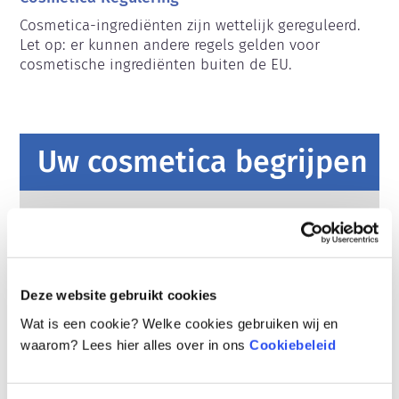
Cosmetica-ingrediënten zijn wettelijk gereguleerd. 
Let op: er kunnen andere regels gelden voor 
cosmetische ingrediënten buiten de EU.
Uw cosmetica begrijpen
Hoe worden cosmetica in Europa veilig
gehouden?
Strenge wetten zorgen ervoor dat cosmetica
en persoonlijke verzorgingsproducten die in
Deze website gebruikt cookies
de Europese Unie worden verkocht veilig zijn
voor gebruik. Bedrijven, nationale en
lees meer
Wat is een cookie? Welke cookies gebruiken wij en
Europese regelgevende instanties delen de
Wat moet ik weten over
waarom? Lees hier alles over in ons
Cookiebeleid
verantwoordelijkheid om cosmetische
hormoonverstoorders?
producten veilig te houden.
Van sommige ingrediënten in cosmetische