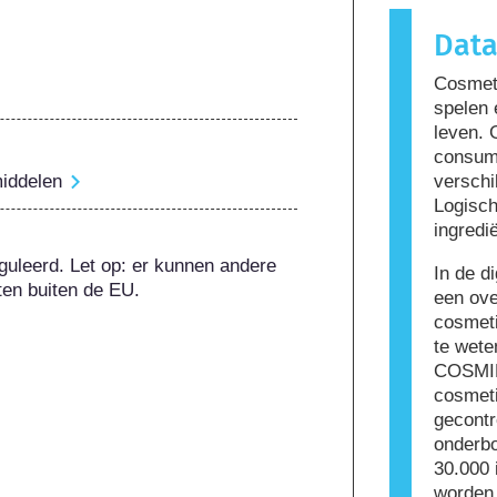
reactie ve
Dat
genoemd. 
kunnen ing
Cosmeti
sommige m
spelen 
niet dat h
leven. 
om te geb
consum
middelen
verschi
Logisch
ingredi
guleerd. Let op: er kunnen andere 
In de d
ten buiten de EU.
een ove
cosmeti
te wete
COSMIL
cosmeti
gecontr
onderbo
30.000 
worden 