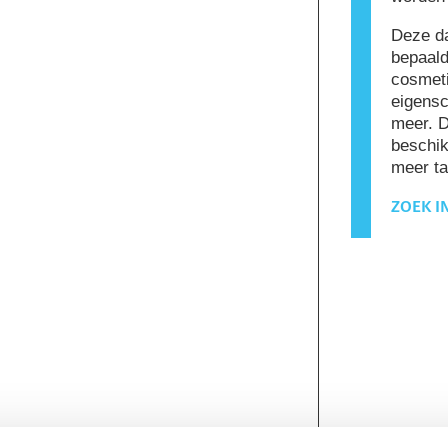
Deze da
bepaald
cosmeti
eigensc
meer. 
beschik
meer ta
ZOEK I