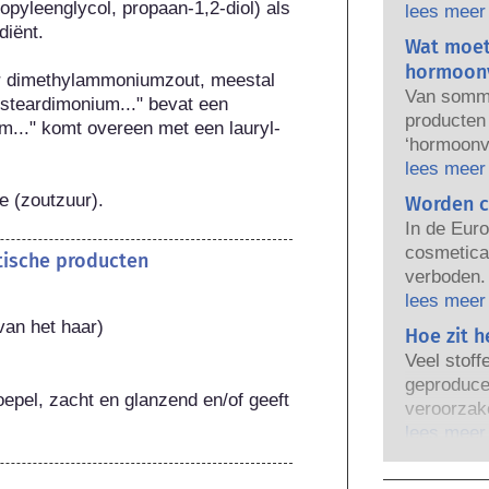
opyleenglycol, propaan-1,2-diol) als 
gebruik. B
lees meer
iënt.

regelgeven
Wat moet
verantwoo
hormoonv
ir dimethylammoniumzout, meestal 
producten 
Van sommi
steardimonium..." bevat een 
producten
um..." komt overeen met een lauryl-
‘hormoonve
eigenscha
lees meer
nabootsen
e (zoutzuur).
Worden c
kan naboo
In de Euro
verstoort.
cosmetica 
etische producten
natuurlij
verboden. 
heel weini
er een ve
lees meer
krachtige 
lichaamsve
van het haar)
Hoe zit h
het hormo
onderzoek 
productvei
Veel stoff
alternatie
gekwalific
geproduce
van cosme
pel, zacht en glanzend en/of geeft 
bedrijven w
veroorzake
beoordele
bestrijken 
wanneer i
lees meer
potentiële
stoffen d
ongevaarli