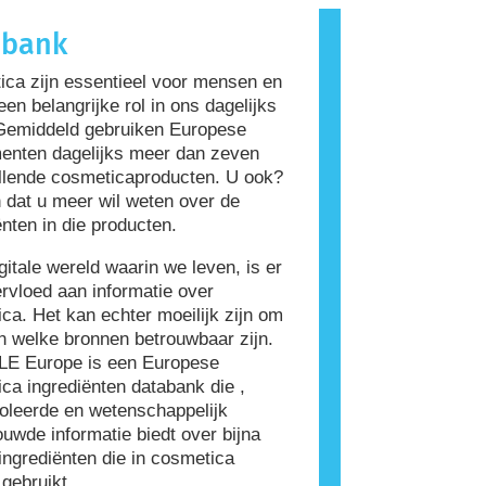
roorzaakt, wordt een allergeen
abank
Cosmetica en verzorgingsproducten
rediënten bevatten die voor
ca zijn essentieel voor mensen en
ensen allergeen zijn. Dit betekent
een belangrijke rol in ons dagelijks
et product niet veilig is voor anderen
Gemiddeld gebruiken Europese
ruiken.
enten dagelijks meer dan zeven
llende cosmeticaproducten. U ook?
 dat u meer wil weten over de
ënten in die producten.
igitale wereld waarin we leven, is er
rvloed aan informatie over
ca. Het kan echter moeilijk zijn om
n welke bronnen betrouwbaar zijn.
E Europe is een Europese
ca ingrediënten databank die ,
oleerde en wetenschappelijk
uwde informatie biedt over bijna
ingrediënten die in cosmetica
gebruikt.