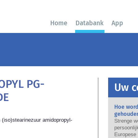
Home
Databank
App
OPYL PG-
Uw c
DE
Hoe word
gehoude
n (iso)stearinezuur amidopropyl-
Strenge w
persoonlij
Europese U