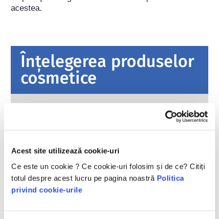
acestea.
Înțelegerea produselor
cosmetice
Cum sunt păstrate cosmeticele în
siguranță în Europa?
Legile stricte asigură că produsele cosmetice
și de îngrijire personală vândute în Uniunea
Acest site utilizează cookie-uri
Europeană sunt sigure pentru utilizare.
Companiile, autoritățile naționale și europene
citiți mai multe
Ce este un cookie ? Ce cookie-uri folosim și de ce? Citiți
de reglementare împart responsabilitatea de a
totul despre acest lucru pe pagina noastră
Politica
Ce ar trebui să știu despre perturbatorii
păstra produsele cosmetice în siguranță.
endocrini?
privind cookie-urile
S-a afirmat că unele ingrediente utilizate în
produsele cosmetice sunt „perturbatori