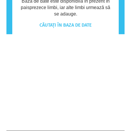
Baza de date este disponibilă în prezent în
paisprezece limbi, iar alte limbi urmează să
se adauge.
CĂUTAȚI ÎN BAZA DE DATE