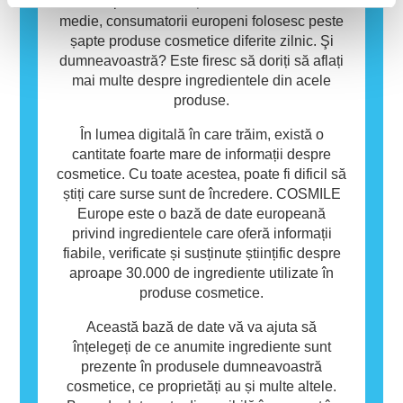
utilizarea de către alte persoane.
un rol important în viața noastră de zi cu zi. În
medie, consumatorii europeni folosesc peste
șapte produse cosmetice diferite zilnic. Şi
dumneavoastră? Este firesc să doriți să aflați
mai multe despre ingredientele din acele
produse.
În lumea digitală în care trăim, există o
cantitate foarte mare de informații despre
cosmetice. Cu toate acestea, poate fi dificil să
știți care surse sunt de încredere. COSMILE
Europe este o bază de date europeană
privind ingredientele care oferă informații
fiabile, verificate și susținute științific despre
aproape 30.000 de ingrediente utilizate în
produse cosmetice.
Această bază de date vă va ajuta să
înțelegeți de ce anumite ingrediente sunt
prezente în produsele dumneavoastră
cosmetice, ce proprietăți au și multe altele.