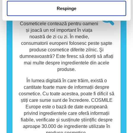
alergen. Produsele cosmetice și de îngrijire
Respinge
personală pot conține ingrediente care pot fi
Baza de date
alergene pentru unele persoane. Acest lucru
nu înseamnă că produsul nu este sigur pentru
Cosmeticele contează pentru oameni
utilizarea de către alte persoane.
și joacă un rol important în viața
noastră de zi cu zi. În medie,
consumatorii europeni folosesc peste șapte
produse cosmetice diferite zilnic. Şi
dumneavoastră? Este firesc să doriți să aflați
mai multe despre ingredientele din acele
produse.
În lumea digitală în care trăim, există o
cantitate foarte mare de informații despre
cosmetice. Cu toate acestea, poate fi dificil să
știți care surse sunt de încredere. COSMILE
Europe este o bază de date europeană
privind ingredientele care oferă informații
fiabile, verificate și susținute științific despre
aproape 30.000 de ingrediente utilizate în
produse cosmetice.