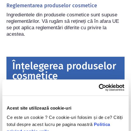
Reglementarea produselor cosmetice
Ingredientele din produsele cosmetice sunt supuse 
reglementărilor. Vă rugăm să rețineți că în afara UE 
se pot aplica reglementări diferite cu privire la 
acestea.
Înțelegerea produselor
cosmetice
Cum sunt păstrate cosmeticele în
siguranță în Europa?
Legile stricte asigură că produsele cosmetice
Acest site utilizează cookie-uri
și de îngrijire personală vândute în Uniunea
Ce este un cookie ? Ce cookie-uri folosim și de ce? Citiți
Europeană sunt sigure pentru utilizare.
totul despre acest lucru pe pagina noastră
Politica
Companiile, autoritățile naționale și europene
citiți mai multe