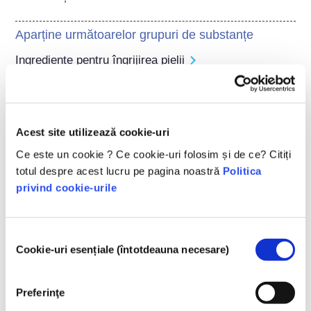
Aparține următoarelor grupuri de substanțe
Ingrediente pentru îngrijirea pielii
Reglementarea produselor cosmetice
Ingredientele din produsele cosmetice sunt supuse 
reglementărilor. Vă rugăm să rețineți că în afara UE 
Acest site utilizează cookie-uri
se pot aplica reglementări diferite cu privire la 
Ce este un cookie ? Ce cookie-uri folosim și de ce? Citiți
acestea.
totul despre acest lucru pe pagina noastră
Politica
privind cookie-urile
Înțelegerea produselor
Selecția
Cookie-uri esențiale (întotdeauna necesare)
cosmetice
consimțământului
Preferinţe
Cum sunt păstrate cosmeticele în siguranță