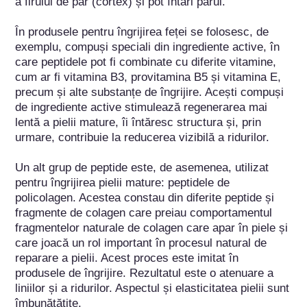
a firului de păr (cortex) și pot întări părul.

În produsele pentru îngrijirea feței se folosesc, de 
exemplu, compuși speciali din ingrediente active, în 
care peptidele pot fi combinate cu diferite vitamine, 
cum ar fi vitamina B3, provitamina B5 și vitamina E, 
precum și alte substanțe de îngrijire. Acești compuși 
de ingrediente active stimulează regenerarea mai 
lentă a pielii mature, îi întăresc structura și, prin 
urmare, contribuie la reducerea vizibilă a ridurilor.

Un alt grup de peptide este, de asemenea, utilizat 
pentru îngrijirea pielii mature: peptidele de 
policolagen. Acestea constau din diferite peptide și 
fragmente de colagen care preiau comportamentul 
fragmentelor naturale de colagen care apar în piele și 
care joacă un rol important în procesul natural de 
reparare a pielii. Acest proces este imitat în 
produsele de îngrijire. Rezultatul este o atenuare a 
liniilor și a ridurilor. Aspectul și elasticitatea pielii sunt 
îmbunătățite.