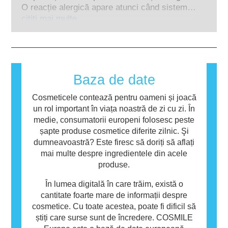
animale pentru a evalua siguranța
companiile sunt obligate legal să le efectueze,
O reacție alergică apare atunci când sistemul
ingredientelor și produselor cosmetice.
acoperă toate riscurile potențiale, inclusiv cele
imunitar al unei persoane reacționează la
citiți mai multe
privind potențialele perturbări endocrine.
substanțe care sunt inofensive pentru
majoritatea oamenilor. O substanță care
provoacă o reacție alergică se numește
alergen. Produsele cosmetice și de îngrijire
personală pot conține ingrediente care pot fi
Baza de date
alergene pentru unele persoane. Acest lucru
nu înseamnă că produsul nu este sigur pentru
Cosmeticele contează pentru oameni și joacă
utilizarea de către alte persoane.
un rol important în viața noastră de zi cu zi. În
medie, consumatorii europeni folosesc peste
șapte produse cosmetice diferite zilnic. Şi
dumneavoastră? Este firesc să doriți să aflați
mai multe despre ingredientele din acele
produse.
În lumea digitală în care trăim, există o
cantitate foarte mare de informații despre
cosmetice. Cu toate acestea, poate fi dificil să
știți care surse sunt de încredere. COSMILE