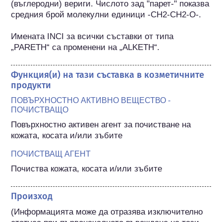
(въглеродни) вериги. Числото зад "парет-" показва 
средния брой молекулни единици -CH2-CH2-O-.

Имената INCI за всички съставки от типа 
„PARETH“ са променени на „ALKETH“.
Функция(и) на тази съставка в козметичните
продукти
ПОВЪРХНОСТНО АКТИВНО ВЕЩЕСТВО -
ПОЧИСТВАЩО
Повърхностно активен агент за почистване на 
кожата, косата и/или зъбите
ПОЧИСТВАЩ АГЕНТ
Почиства кожата, косата и/или зъбите
Произход
(Информацията може да отразява изключително 