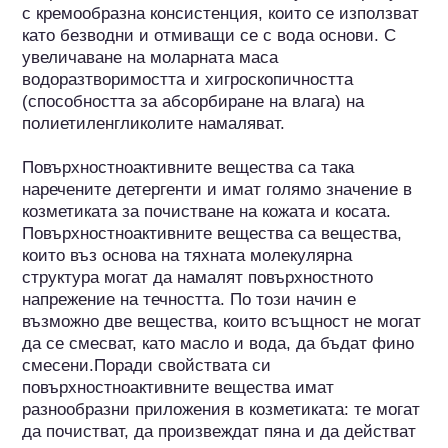
с кремообразна консистенция, които се използват 
като безводни и отмиващи се с вода основи. С 
увеличаване на моларната маса 
водоразтворимостта и хигроскопичността 
(способността за абсорбиране на влага) на 
полиетиленгликолите намаляват.

Повърхностноактивните вещества са така 
наречените детергенти и имат голямо значение в 
козметиката за почистване на кожата и косата. 
Повърхностноактивните вещества са вещества, 
които въз основа на тяхната молекулярна 
структура могат да намалят повърхностното 
напрежение на течността. По този начин е 
възможно две вещества, които всъщност не могат 
да се смесват, като масло и вода, да бъдат фино 
смесени.Поради свойствата си 
повърхностноактивните вещества имат 
разнообразни приложения в козметиката: те могат 
да почистват, да произвеждат пяна и да действат 