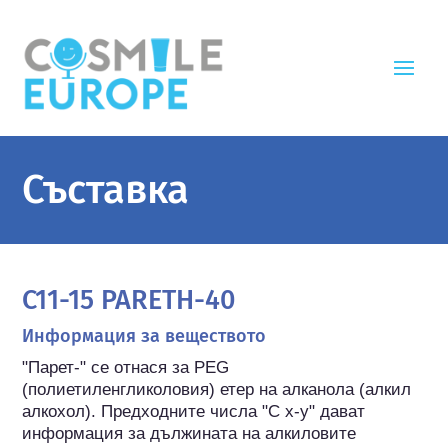
Съставка
C11-15 PARETH-40
Информация за веществото
"Парет-" се отнася за PEG 
(полиетиленгликоловия) етер на алканола (алкил 
алкохол). Предходните числа "C x-y" дават 
информация за дължината на алкиловите 