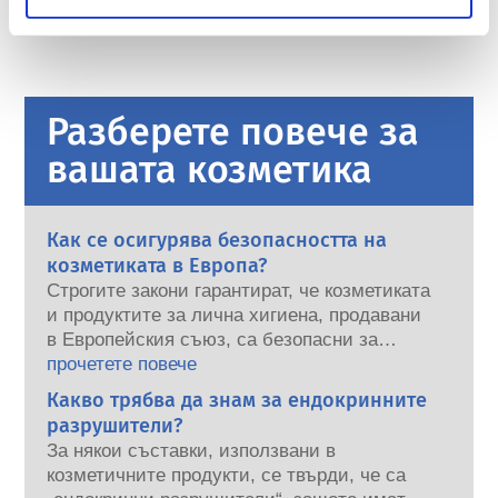
разпоредби.
Разберете повече за
вашата козметика
Как се осигурява безопасността на
козметиката в Европа?
Строгите закони гарантират, че козметиката
и продуктите за лична хигиена, продавани
в Европейския съюз, са безопасни за
употреба от хората. Компаниите,
прочетете повече
националните и европейските регулаторни
Какво трябва да знам за ендокринните
органи споделят отговорността при
разрушители?
осигуряванете на безопасността на
За някои съставки, използвани в
козметичните продукти.
козметичните продукти, се твърди, че са