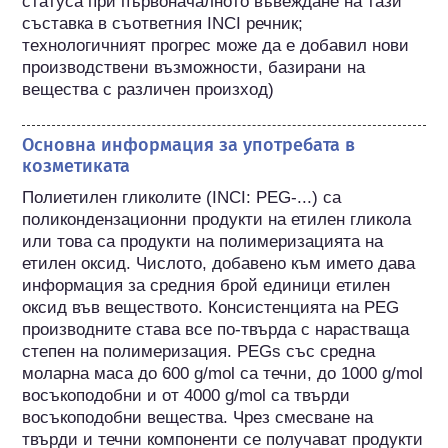
статуса при първоначалното въвеждане на тази 
съставка в съответния INCI речник; 
технологичният прогрес може да е добавил нови 
производствени възможности, базирани на 
вещества с различен произход) 
Основна информация за употребата в
козметиката
Полиетилен гликолите (INCI: PEG-...) са 
поликондензационни продукти на етилен гликола 
или това са продукти на полимеризацията на 
етилен оксид. Числото, добавено към името дава 
информация за средния брой единици етилен 
оксид във веществото. Консистенцията на PEG 
производните става все по-твърда с нарастваща 
степен на полимеризация. PEGs със средна 
моларна маса до 600 g/mol са течни, до 1000 g/mol 
восъкоподобни и от 4000 g/mol са твърди 
восъкоподобни вещества. Чрез смесване на 
твърди и течни компоненти се получават продукти 