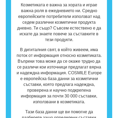
за някои хора. Това не означава, че
Козметиката е важна за хората и играе
продуктът не е безопасен за употреба от
важна роля в ежедневието ни. Средно
други потребители.
европейските потребители използват над
седем различни козметични продукта
дневно. Ти също? Съвсем естествено е да
искате да знаете повече за съставките в
тези продукти.
В дигиталния свят, в който живеем, има
поток от информация относно козметиката.
Въпреки това може да се окаже трудно да
се различи кои източници предлагат вярна
и надеждна информация. COSMILE Europe
е европейска база данни за козметични
съставки, която предлага надеждна,
проверена и научно подкрепена
информация за почти 30 000 съставки,
използвани в козметиката.
Тази база данни ще ви помогне да
разберете защо определени съставки