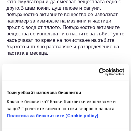
като емулгатори и да смесват веществата едно с 
друго.В шампоани, душ гелове и сапуни, 
повърхностно активните вещества се използват 
например за измиване на мазнини и частици 
пръст с вода от тялото. Повърхностно активните 
вещества се използват и в пастите за зъби. Тук те 
насърчават по време на почистване на зъбите 
бързото и пълно разтваряне и разпределение на 
пастата в месеца.

Повърхностноактивните вещества, използвани в 
козметичните продукти, се произвеждат предимно 
синтетично на базата на растителни суровини. 
Повърхностноактивните вещества често се 
използват в комбинация, за да отговорят еднакво 
Този уебсайт използва бисквитки
на всички желани изисквания – като разтваряне на 
Какво е бисквитка? Какви бисквитки използваме и
почвата и образуване на пяна в комбинация с 
защо? Прочетете всичко по този въпрос в нашата
добра поносимост от кожата – по най-добрия 
Политика за бисквитките (Сookie policy)
възможен начин. Чрез умела комбинация от 
повърхностноактивно вещество – разглеждано 
само по себе си – с неблагоприятна поносимост 