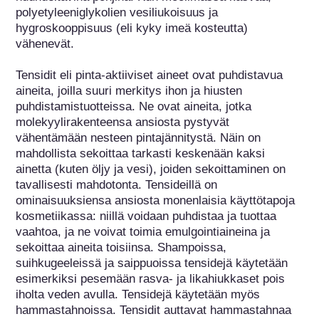
polyetyleeniglykolien vesiliukoisuus ja 
hygroskooppisuus (eli kyky imeä kosteutta) 
vähenevät.

Tensidit eli pinta-aktiiviset aineet ovat puhdistavua 
aineita, joilla suuri merkitys ihon ja hiusten 
puhdistamistuotteissa. Ne ovat aineita, jotka 
molekyylirakenteensa ansiosta pystyvät 
vähentämään nesteen pintajännitystä. Näin on 
mahdollista sekoittaa tarkasti keskenään kaksi 
ainetta (kuten öljy ja vesi), joiden sekoittaminen on 
tavallisesti mahdotonta. Tensideillä on 
ominaisuuksiensa ansiosta monenlaisia käyttötapoja 
kosmetiikassa: niillä voidaan puhdistaa ja tuottaa 
vaahtoa, ja ne voivat toimia emulgointiaineina ja 
sekoittaa aineita toisiinsa. Shampoissa, 
suihkugeeleissä ja saippuoissa tensidejä käytetään 
esimerkiksi pesemään rasva- ja likahiukkaset pois 
iholta veden avulla. Tensidejä käytetään myös 
hammastahnoissa. Tensidit auttavat hammastahnaa 