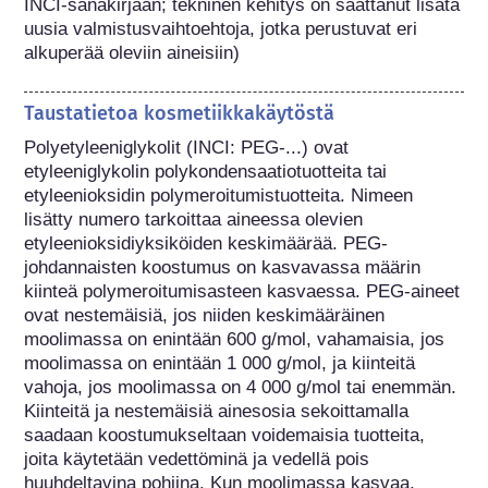
INCI-sanakirjaan; tekninen kehitys on saattanut lisätä 
uusia valmistusvaihtoehtoja, jotka perustuvat eri 
alkuperää oleviin aineisiin) 
Taustatietoa kosmetiikkakäytöstä
Polyetyleeniglykolit (INCI: PEG-...) ovat 
etyleeniglykolin polykondensaatiotuotteita tai 
etyleenioksidin polymeroitumistuotteita. Nimeen 
lisätty numero tarkoittaa aineessa olevien 
etyleenioksidiyksiköiden keskimäärää. PEG-
johdannaisten koostumus on kasvavassa määrin 
kiinteä polymeroitumisasteen kasvaessa. PEG-aineet 
ovat nestemäisiä, jos niiden keskimääräinen 
moolimassa on enintään 600 g/mol, vahamaisia, jos 
moolimassa on enintään 1 000 g/mol, ja kiinteitä 
vahoja, jos moolimassa on 4 000 g/mol tai enemmän. 
Kiinteitä ja nestemäisiä ainesosia sekoittamalla 
saadaan koostumukseltaan voidemaisia tuotteita, 
joita käytetään vedettöminä ja vedellä pois 
huuhdeltavina pohjina. Kun moolimassa kasvaa, 