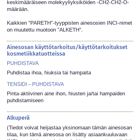
keskimääräiseen molekyyliyksiköiden -CH2-CH2-O- 
määrään.

Kaikkien ”PARETH”-tyyppisten ainesosien INCI-nimet 
on muutettu muotoon ”ALKETH”.
Ainesosan käyttötarkoitus/käyttötarkoitukset
kosmetiikkatuotteissa
PUHDISTAVA
Puhdistaa ihoa, hiuksia tai hampaita
TENSIDI – PUHDISTAVA
Pinta-aktiivinen aine ihon, hiusten ja/tai hampaiden 
puhdistamiseen
Alkuperä
(Tiedot voivat heijastaa yksinomaan tämän ainesosan 
tilaa, kun tämä ainesosa on lisätty asiaankuuluvaan 