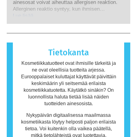
edellytetään, otetaan huomioon kaikki
ainesosat voivat aiheuttaa allergisen reaktion.
käyttää eläinkokeille vaihtoehtoisia
mahdolliset riskit, myös mahdollisesti
Allerginen reaktio syntyy, kun ihmisen
menetelmiä.
hormonitoimintaa häiritsevät ominaisuudet.
immuunijärjestelmä reagoi aineisiin, jotka ovat
Lue lisää
useimmille ihmisille vaarattomia. Allergisen
reaktion aiheuttavaa ainetta kutsutaan
allergeeniksi. Kosmetiikka- ja
henkilökohtaisen hygienian tuotteet saattavat
sisältää ainesosia, jotka voivat olla joillekin
Tietokanta
ihmisille allergisoivia. Tämä ei kuitenkaan
tarkoita, ettei muiden olisi turvallista käyttää
Kosmetiikkatuotteet ovat ihmisille tärkeitä ja
tuotetta.
ne ovat oleellisia tuotteita arjessa.
Eurooppalaiset kuluttajat käyttävät päivittäin
keskimäärin yli seitsemää erilaista
kosmetiikkatuotetta. Käytätkö sinäkin? On
luonnollista haluta tietää lisää näiden
tuotteiden ainesosista.
Nykypäivän digitaalisessa maailmassa
kosmetiikasta löytyy helposti paljon erilaista
tietoa. Voi kuitenkin olla vaikea päätellä,
mitkä tietolähteistä ovat luotettavia.