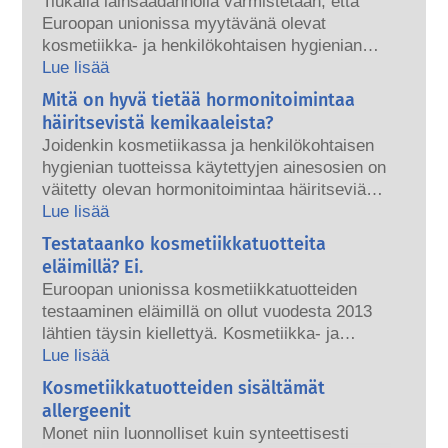
Tiukalla lainsäädännöllä varmistetaan, että
Euroopan unionissa myytävänä olevat
kosmetiikka- ja henkilökohtaisen hygienian
tuotteet ovat turvallisia ihmisille. Yritykset
Lue lisää
sekä kansalliset ja Euroopan unionin
Mitä on hyvä tietää hormonitoimintaa
viranomaiset ovat yhdessä vastuussa
häiritsevistä kemikaaleista?
kosmetiikkatuotteiden turvallisuudesta.
Joidenkin kosmetiikassa ja henkilökohtaisen
hygienian tuotteissa käytettyjen ainesosien on
väitetty olevan hormonitoimintaa häiritseviä
aineita, koska niillä on kyky jäljitellä joitakin
Lue lisää
hormoniemme ominaisuuksia. Se, että jokin
Testataanko kosmetiikkatuotteita
aine voi jäljitellä hormonia, ei tarkoita, että se
eläimillä? Ei.
häiritsee hormonitoimintaa. Monet aineet,
Euroopan unionissa kosmetiikkatuotteiden
myös luonnonaineet, jäljittelevät hormoneja,
testaaminen eläimillä on ollut vuodesta 2013
mutta vain harvojen aineiden, ja nämä ovat
lähtien täysin kiellettyä. Kosmetiikka- ja
enimmäkseen voimakkaita lääkeaineita, on
hygieniateollisuus on viimeisen 30 vuoden
Lue lisää
osoitettu häiritsevän hormonitoimintaa.
aikana – jo kauan ennen eläinkoekiellon
Kosmetiikkatuotteiden sisältämät
Pätevien tieteellisten asiantuntijoiden
voimaantuloa – panostanut tutkimukseen ja
tekemissä turvallisuusarvioinneissa, joita
allergeenit
kehitykseen, jotta kosmetiikan ainesosien ja
kosmetiikkayrityksiltä lain mukaan
Monet niin luonnolliset kuin synteettisesti
tuotteiden turvallisuuden arvioinnissa voitaisiin