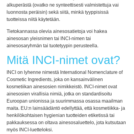
alkuperästä (ovatko ne synteettisesti valmistettuja vai
luonnosta peräisin) sekä siitä, minkä tyyppisissä
tuotteissa niitä käytetään.
Tietokannassa olevia ainesosatietoja voi hakea
ainesosan yleisnimen tai INCI-nimen tai
ainesosaryhmän tai tuotetyypin perusteella.
Mitä INCI-nimet ovat?
INCI on lyhenne nimestä International Nomenclature of
Cosmetic Ingredients, joka on kansainvälinen
kosmetiikan ainesosien nimikkeistö. INCI-nimet ovat
ainesosien virallisia nimiä, jotka on standardisoitu
Euroopan unionissa ja suurimmassa osassa maailman
maita. EU:n lainsäädäntö edellyttää, että kosmetiikka- ja
henkilökohtaisen hygienian tuotteiden etiketissä tai
pakkauksessa on oltava ainesosaluettelo, jota kutsutaan
myös INCI-luetteloksi.