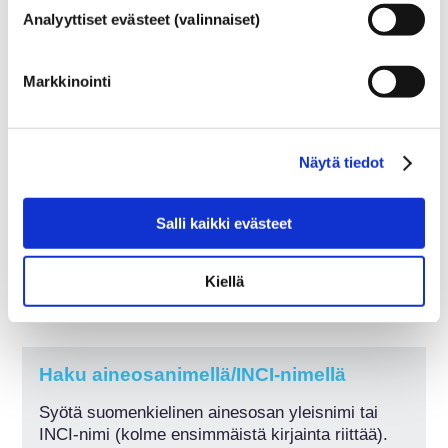
Saat tietoja ainesosan ominaisuuksista,
Analyyttiset evästeet (valinnaiset)
alkuperästä (ovatko ne synteettisesti
valmistettuja vai luonnosta peräisin) sekä siitä,
Markkinointi
minkä tyyppisissä tuotteissa niitä mahdollisesti
käytetään.
Halutessasi voit hakea tarkempia tietoja
Näytä tiedot
ainesosa- ja tuotetyyppien valikoista.
Salli kaikki evästeet
Ainesosat
Kiellä
(INCI: International Nomenclature of Cosmetic
Ingredients)
Haku aineosanimellä/INCI-nimellä
Syötä suomenkielinen ainesosan yleisnimi tai 
INCI-nimi (kolme ensimmäistä kirjainta riittää).