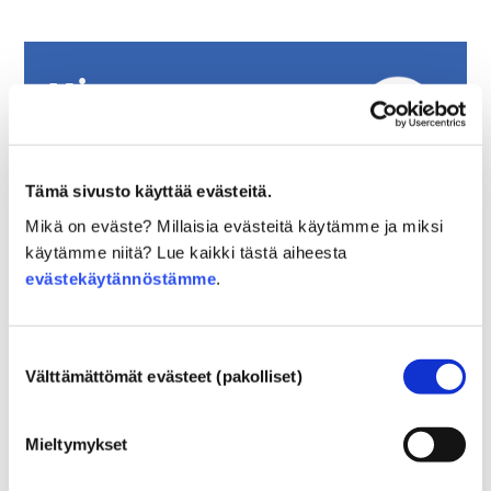
Miten
hakutyökalua
käytetään?
Tämä sivusto käyttää evästeitä.
Mikä on eväste? Millaisia evästeitä käytämme ja miksi
Kirjoita ainesosan yleisnimi tai INCI-nimi
käytämme niitä? Lue kaikki tästä aiheesta
evästekäytännöstämme
.
sellaisena kuin se on tuotteen etiketissä tai
pakkauksessa, esimerkiksi AQUA.
Näkyviin tulee pudotusvalikko, jossa on kaikki
Suostumuksen
Välttämättömät evästeet (pakolliset)
termin sisältävät tulokset. Parhaiten
valinta
hakusanan kanssa täsmäävät tulokset näkyvät
ensimmäisenä. Klikkaa tulosta, joka vastaa
Mieltymykset
parhaiten etsimääsi termiä.