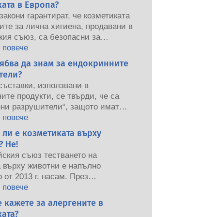
ата в Европа?
закони гарантират, че козметиката
ите за лична хигиена, продавани в
кия съюз, са безопасни за
от хората. Компаниите,
 повече
ните и европейските регулаторни
ябва да знам за ендокринните
оделят отговорността при
тели?
нете на безопасността на
съставки, използвани в
ите продукти.
ите продукти, се твърди, че са
нни разрушители“, защото имат
ла да имитират някои от
 повече
та на нашите хормони. Само
 ли е козметиката върху
ещо има потенциала да имитира
 Не!
не означава, че ще наруши нашата
йския съюз тестването на
на система. Много вещества,
а върху животни е напълно
лно естествени, имитиращи
 от 2013 г. насам. През
но много малко, и това са
е 30 години, много преди
 повече
 мощни лекарства, някога са
 да влезе в сила, индустрията за
 кажете за алергените в
и, че причиняват смущения в
 и лична хигиена инвестира в
ата система. Строгите оценки на
ата?