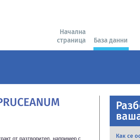
Начална
страница
База данни
SPRUCEANUM
Разб
ваша
Как се о
тракт от разтворител, например с 