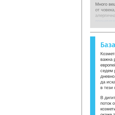
научноиз
безопасно
Много ве
за да бъд
квалифиц
от човека
инструме
компании
алергична
за оценка
извършва
възниква,
прочетете
съставки 
рискове,
реагира н
ендокрин
повечето 
алергична
Баз
Козметика
могат да 
Козмет
бъдат але
важна 
означава,
европе
употреба 
седем 
дневно
да иск
в тези 
В диги
поток 
козмет
окаже 