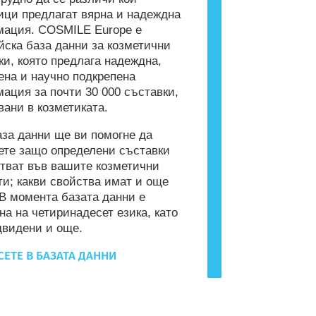
ици предлагат вярна и надеждна
ация. COSMILE Europe е
йска база данни за козметични
ки, която предлага надеждна,
ена и научно подкрепена
ация за почти 30 000 съставки,
вани в козметиката.
аза данни ще ви помогне да
ете защо определени съставки
тват във вашите козметични
ти; какви свойства имат и още
 В момента базата данни е
на на четиринадесет езика, като
двидени и още.
ЕТЕ В БАЗАТА ДАННИ