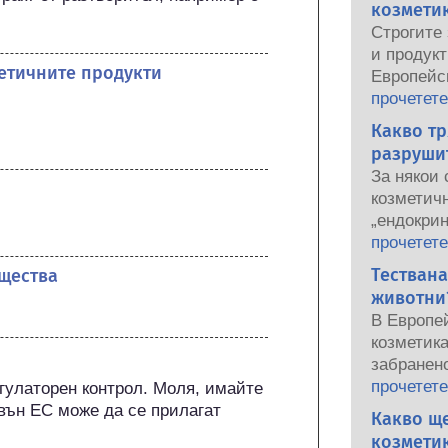
козметик
.
Строгите 
и продукт
метичните продукти
Европейс
употреба 
прочетете
национал
Какво тр
органи сп
разруши
осигурява
За някои 
козметичн
козметичн
„ендокри
потенциа
прочетете
свойства
Тествана
щества
защото н
животни?
хормон, 
В Европе
ендокрин
козметик
включите
забранено
хормони, 
последнит
прочетете
гулаторен контрол. Моля, имайте 
предимно
забраната
вън ЕС може да се прилагат 
Какво ще
доказвал
козметика
ендокринн
козметик