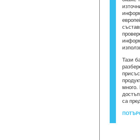
източн
информ
европе
състав
провер
информ
използ
Тази б
разбер
присъс
продук
много.
достъп
са пре
ПОТЪРС