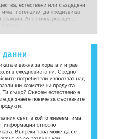
следователска и развойна дейност,
стта на продуктите от
щества, естествени или създадени
е пионер в алтернативите на
ирани научни експерти, които
, имат потенциал да предизвикат
нтите за тестване върху животни
те са задължени по закон да
 реакция. Алергична реакция
 на безопасността на козметичните
т, покриват всички потенциални
 когато имунната система на човек
 повече
и продукти.
 включително потенциални
а вещества, които са безвредни за
ни смущения.
хора. Вещество, което предизвиква
 реакция, се нарича алерген.
а данни
та и продуктите за лична хигиена
съдържат съставки, които могат да
иката е важна за хората и играе
ргични за някои хора. Това не
роля в ежедневието ни. Средно
 че продуктът не е безопасен за
йските потребители използват над
от други потребители.
различни козметични продукта
. Ти също? Съвсем естествено е
ате да знаете повече за съставките
продукти.
талния свят, в който живеем, има
от информация относно
иката. Въпреки това може да се
трудно да се различи кои