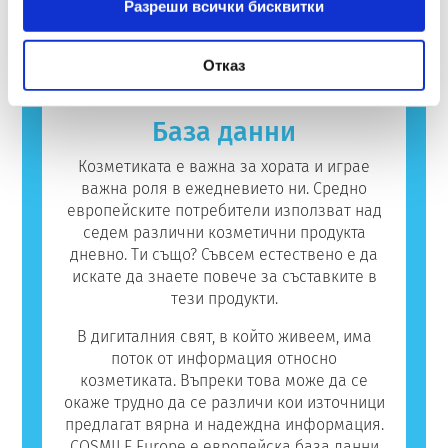
Разреши всички бисквитки
извършват, покриват всички потенциални
възниква, когато имунната система на
прочетете повече
безопасността на козметичните съставки и
рискове, включително потенциални
човек реагира на вещества, които са
продукти.
ендокринни смущения.
безвредни за повечето хора. Вещество,
Отказ
което предизвиква алергична реакция, се
нарича алерген. Козметиката и продуктите
за лична хигиена могат да съдържат
База данни
съставки, които могат да бъдат алергични
за някои хора. Това не означава, че
Козметиката е важна за хората и играе
продуктът не е безопасен за употреба от
важна роля в ежедневието ни. Средно
други потребители.
европейските потребители използват над
седем различни козметични продукта
дневно. Ти също? Съвсем естествено е да
искате да знаете повече за съставките в
тези продукти.
В дигиталния свят, в който живеем, има
поток от информация относно
козметиката. Въпреки това може да се
окаже трудно да се различи кои източници
предлагат вярна и надеждна информация.
COSMILE Europe е европейска база данни