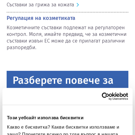
Съставки за грижа за кожата
Регулация на козметиката
Козметичните съставки подлежат на регулаторен 
контрол. Моля, имайте предвид, че за козметични 
съставки извън ЕС може да се прилагат различни 
разпоредби.
Разберете повече за
вашата козметика
Как се осигурява безопасността на
козметиката в Европа?
Този уебсайт използва бисквитки
Строгите закони гарантират, че козметиката
Какво е бисквитка? Какви бисквитки използваме и
и продуктите за лична хигиена, продавани
защо? Прочетете всичко по този въпрос в нашата