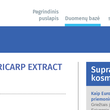
Pagrindinis
puslapis
Duomenų bazė
s
RICARP EXTRACT
Supr
kosm
Kaip Eur
priemoni
Griežtais 