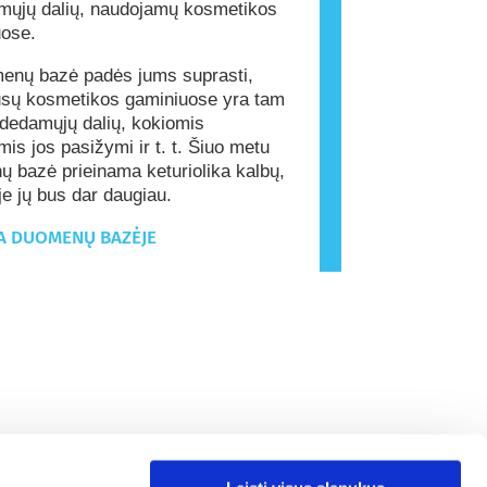
mųjų dalių, naudojamų kosmetikos
uose.
enų bazė padės jums suprasti,
ūsų kosmetikos gaminiuose yra tam
udedamųjų dalių, kokiomis
is jos pasižymi ir t. t. Šiuo metu
 bazė prieinama keturiolika kalbų,
yje jų bus dar daugiau.
A DUOMENŲ BAZĖJE