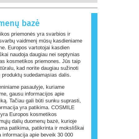
sutrikimus.
ngos daugumai žmonių. Medžiaga,
 alerginę reakciją, vadinama alergenu.
s ir asmens priežiūros gaminiuose
menų bazė
ingredientų, kurie kai kuriems
li sukelti alergiją. Tai nereiškia,
kos priemonės yra svarbios ir
ktas nėra saugus naudoti kitiems.
 svarbų vaidmenį mūsų kasdieniame
e. Europos vartotojai kasdien
iškai naudoja daugiau nei septynias
gas kosmetikos priemones. Jūs taip
tūralu, kad norite daugiau sužinoti
ų produktų sudedamąsias dalis.
niniame pasaulyje, kuriame
e, gausu informacijos apie
ką. Tačiau gali būti sunku suprasti,
formacija yra patikima. COSMILE
 yra Europos kosmetikos
ųjų dalių duomenų bazė, kurioje
ama patikima, patikrinta ir moksliškai
a informacija apie beveik 30 000