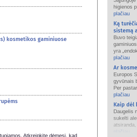
Sąjungoje
higienos 
naudoti. Į
plačiau
reguliavim
Ką turėči
kosmetiko
sistemą 
Buvo teig
-os) kosmetikos gaminiuose
gaminiuos
yra „endo
medžiagos“
plačiau
mūsų horm
Ar kosme
kažkas gal
Europos S
kad tai su
gyvūnais 
Buvo įrody
Per pastar
natūralias
įsigalioja
plačiau
mažai (o tai dažniausiai yra stiprūs vaistai) gali
grupėms
priežiūros
Kaip dėl
sukelti en
tyrimus ir
Griežti ga
Daugelis n
bandymams
atlieka kv
sukelti al
kosmetiko
įmonės tei
atsiranda
galimą riz
reaguoja į
plačiau
uojamos. Atkreipkite dėmesį, kad 