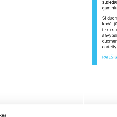
sudeda
gamini
Ši duom
kodėl j
tikrų s
savybėm
duomenų
o ateit
PAIEŠK
ukus