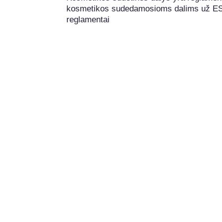
kosmetikos sudedamosioms dalims už ES rib
reglamentai