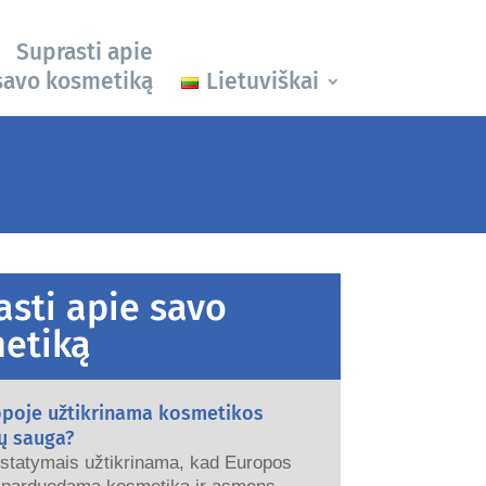
Suprasti apie
savo kosmetiką
Lietuviškai
asti apie savo
etiką
opoje užtikrinama kosmetikos
ų sauga?
įstatymais užtikrinama, kad Europos