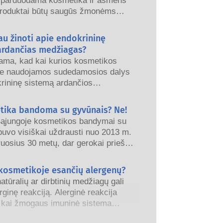
 parduodama kosmetika ir asmens
produktai būtų saugūs žmonėms
monės, nacionalinės ir Europos
o institucijos dalijasi atsakomybe už
au žinoti apie endokrininę
s gaminių saugą.
ardančias medžiagas?
iama, kad kai kurios kosmetikos
e naudojamos sudedamosios dalys
krininę sistemą ardančios
, nes jos gali imituoti kai kurias
onų savybes. Vien todėl, kad
tika bandoma su gyvūnais? Ne!
i imituoti hormoną, dar nereiškia,
ąjungoje kosmetikos bandymai su
trikdys mūsų endokrininę sistemą.
buvo visiškai uždrausti nuo 2013 m.
ta, kad daugelis medžiagų, įskaitant
uosius 30 metų, dar gerokai prieš
, imituoja hormonus, tačiau labai
nt draudimui, kosmetikos ir asmens
 pramonė investavo į mokslinius
 kosmetikoje esančių alergenų?
dokrininės sistemos sutrikimus.
 plėtrą, siekdama sukurti alternatyvas
minių saugos vertinimai, kuriuos
atūralių ar dirbtinių medžiagų gali
 su gyvūnais, kad įvertinti
alifikuoti mokslo ekspertai ir kuriuos
erginę reakciją. Alerginė reakcija
s ingredientų ir gaminių saugumą.
siškai privalo atlikti, apima visą
, kai žmogaus imuninė sistema
iką, įskaitant galimus endokrininės
 medžiagas, kurios yra