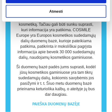
apie šių produktų sudedamąsias dalis.
Atmesti
Skaitmeniniame pasaulyje, kuriame
gyvename, gausu informacijos apie
kosmetiką. Tačiau gali būti sunku suprasti,
kuri informacija yra patikima. COSMILE
Europe yra Europos kosmetikos sudedamųjų
dalių duomenų bazė, kurioje pateikiama
patikima, patikrinta ir moksliškai pagrįsta
informacija apie beveik 30 000 sudedamųjų
dalių, naudojamų kosmetikos gaminiuose.
Ši duomenų bazė padės jums suprasti, kodėl
jūsų kosmetikos gaminiuose yra tam tikrų
sudedamųjų dalių, kokiomis savybėmis jos
pasižymi ir t. t. Šiuo metu duomenų bazė
prieinama keturiolika kalbų, o ateityje jų bus
dar daugiau.
PAIEŠKA DUOMENŲ BAZĖJE