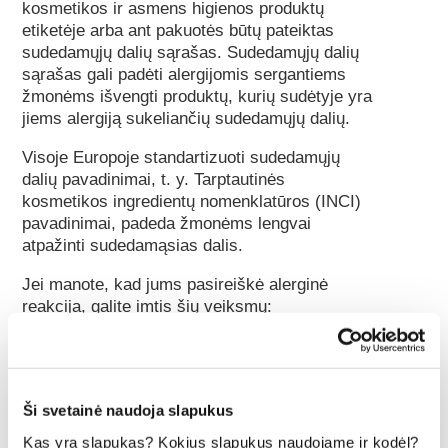
kosmetikos ir asmens higienos produktų
etiketėje arba ant pakuotės būtų pateiktas
sudedamųjų dalių sąrašas. Sudedamųjų dalių
sąrašas gali padėti alergijomis sergantiems
žmonėms išvengti produktų, kurių sudėtyje yra
jiems alergiją sukeliančių sudedamųjų dalių.
Visoje Europoje standartizuoti sudedamųjų
dalių pavadinimai, t. y. Tarptautinės
kosmetikos ingredientų nomenklatūros (INCI)
pavadinimai, padeda žmonėms lengvai
atpažinti sudedamąsias dalis.
Jei manote, kad jums pasireiškė alerginė
reakcija, galite imtis šių veiksmų:
Nedelsiant nuplaukite produktą ir nustokite jį
naudoti.
Jei reikia, kreipkitės į gydytoją. Būtinai
pasitarkite su gydytoju, koks produktas ar
Ši svetainė naudoja slapukus
medžiaga galėjo sukelti reakciją. Jei
Kas yra slapukas? Kokius slapukus naudojame ir kodėl?