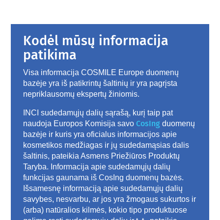
Kodėl mūsų informacija
patikima
Visa informacija COSMILE Europe duomenų
bazėje yra iš patikrintų šaltinių ir yra pagrįsta
nepriklausomų ekspertų žiniomis.
INCI sudedamųjų dalių sąrašą, kurį taip pat
CosIng
naudoja Europos Komisija savo
duomenų
bazėje ir kuris yra oficialus informacijos apie
kosmetikos medžiagas ir jų sudedamąsias dalis
šaltinis, pateikia Asmens Priežiūros Produktų
Taryba. Informacija apie sudedamųjų dalių
funkcijas gaunama iš CosIng duomenų bazės.
Išsamesnę informaciją apie sudedamųjų dalių
savybes, nesvarbu, ar jos yra žmogaus sukurtos ir
(arba) natūralios kilmės, kokio tipo produktuose