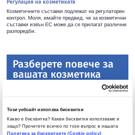
Регулация на козметиката
Козметичните съставки подлежат на регулаторен 
контрол. Моля, имайте предвид, че за козметични 
съставки извън ЕС може да се прилагат различни 
разпоредби.
Разберете повече за
вашата козметика
Как се осигурява безопасността на
козметиката в Европа?
Строгите закони гарантират, че козметиката
Този уебсайт използва бисквитки
и продуктите за лична хигиена, продавани
Какво е бисквитка? Какви бисквитки използваме и
в Европейския съюз, са безопасни за
защо? Прочетете всичко по този въпрос в нашата
употреба от хората. Компаниите,
прочетете повече
националните и европейските регулаторни
Политика за бисквитките (Сookie policy)