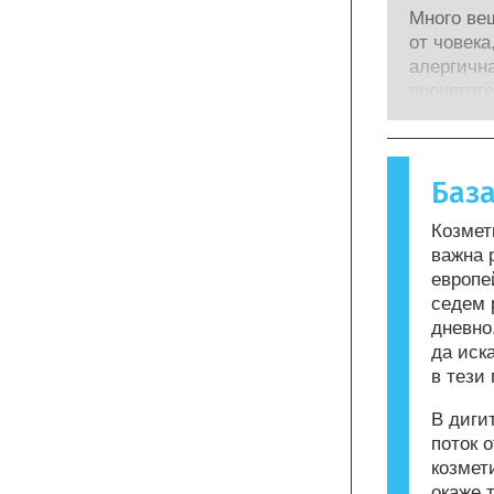
научноиз
безопасно
Много ве
за да бъд
квалифиц
от човека
инструме
компании
алергична
за оценка
извършва
възниква,
прочетете
съставки 
рискове,
реагира н
ендокрин
повечето 
алергична
Баз
Козметика
могат да 
Козмет
бъдат але
важна 
означава,
европе
употреба 
седем 
дневно
да иск
в тези 
В диги
поток 
козмет
окаже 