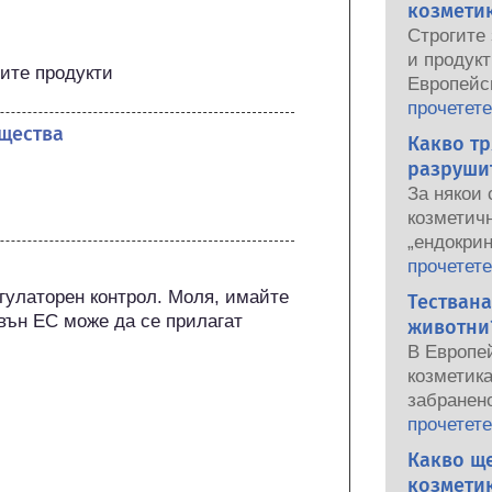
козметик
Строгите 
и продукт
ните продукти
Европейс
употреба 
прочетете
щества
национал
Какво тр
органи сп
разруши
осигурява
За някои 
козметичн
козметичн
„ендокри
потенциа
прочетете
свойства
гулаторен контрол. Моля, имайте 
Тествана
защото н
вън ЕС може да се прилагат 
животни?
хормон, 
В Европе
ендокрин
козметик
включите
забранено
хормони, 
последнит
прочетете
предимно
забраната
Какво ще
доказвал
козметика
ендокринн
козметик