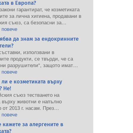
ата в Европа?
закони гарантират, че козметиката
ите за лична хигиена, продавани в
кия съюз, са безопасни за
от хората. Компаниите,
 повече
ните и европейските регулаторни
ябва да знам за ендокринните
оделят отговорността при
тели?
нете на безопасността на
съставки, използвани в
ите продукти.
ите продукти, се твърди, че са
нни разрушители“, защото имат
ла да имитират някои от
 повече
та на нашите хормони. Само
 ли е козметиката върху
ещо има потенциала да имитира
 Не!
не означава, че ще наруши нашата
йския съюз тестването на
на система. Много вещества,
а върху животни е напълно
лно естествени, имитиращи
 от 2013 г. насам. През
но много малко, и това са
е 30 години, много преди
 повече
 мощни лекарства, някога са
 да влезе в сила, индустрията за
 кажете за алергените в
и, че причиняват смущения в
 и лична хигиена инвестира в
ата система. Строгите оценки на
ата?