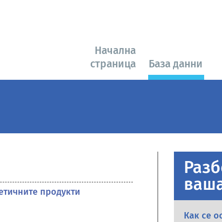
Начална
страница
База данни
Разб
ваша
метичните продукти
Как се о