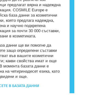
ици предлагат вярна и надеждна
ация. COSMILE Europe е
йска база данни за козметични
ки, която предлага надеждна,
ена и научно подкрепена
ация за почти 30 000 съставки,
вани в козметиката.
аза данни ще ви помогне да
ете защо определени съставки
тват във вашите козметични
ти; какви свойства имат и още
 В момента базата данни е
на на четиринадесет езика, като
двидени и още.
ЕТЕ В БАЗАТА ДАННИ