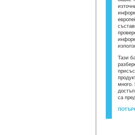
източн
информ
европе
състав
провер
информ
използ
Тази б
разбер
присъс
продук
много.
достъп
са пре
ПОТЪРС