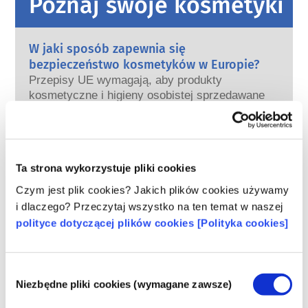
Poznaj swoje kosmetyki
W jaki sposób zapewnia się
bezpieczeństwo kosmetyków w Europie?
Przepisy UE wymagają, aby produkty
kosmetyczne i higieny osobistej sprzedawane
w Unii Europejskiej były bezpieczne. Firmy
oraz krajowe i europejskie organy regulacyjne
czytaj więcej
wspólnie ponoszą odpowiedzialność za
Co należy wiedzieć o substancjach
bezpieczeństwo produktów kosmetycznych.
zaburzających gospodarkę hormonalną
Ta strona wykorzystuje pliki cookies
(ED)?
Czym jest plik cookies? Jakich plików cookies używamy
Niektórym składnikom stosowanym w
i dlaczego? Przeczytaj wszystko na ten temat w naszej
kosmetykach przypisuje się, że są
polityce dotyczącej plików cookies [Polityka cookies]
„substancjami zaburzającymi gospodarkę
hormonalną”, ponieważ mogą naśladować
czytaj więcej
niektóre właściwości naszych hormonów.
Czy kosmetyki są testowane na
Tylko dlatego, że coś może naśladować
Wybór
zwierzętach? Nie!
Niezbędne pliki cookies (wymagane zawsze)
hormon, nie oznacza to, że zakłóci
zgody
W Unii Europejskiej testowanie kosmetyków
prawidłowe funkcjonowanie układu